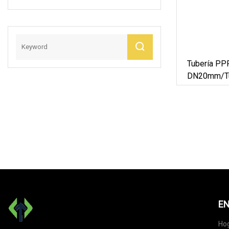
China
Tubería PPR
DN20mm/tub
De Plomería
EN
Ho