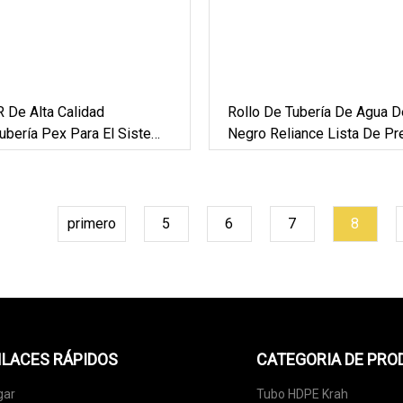
 De Alta Calidad
Rollo De Tubería De Agua D
ería Pex Para El Sistema
Negro Reliance Lista De Pr
 De Agua Fría Y Caliente
Tuberías De Agua De HDPE 
HDPE
primero
5
6
7
8
LACES RÁPIDOS
CATEGORIA DE PR
gar
Tubo HDPE Krah