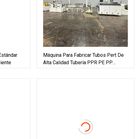
stándar
Máquina Para Fabricar Tubos Pert De
iente
Alta Calidad Tubería PPR PE PP
Suministro De Agua Línea De
Extrusión De Tubería De Agua Caliente
Fría