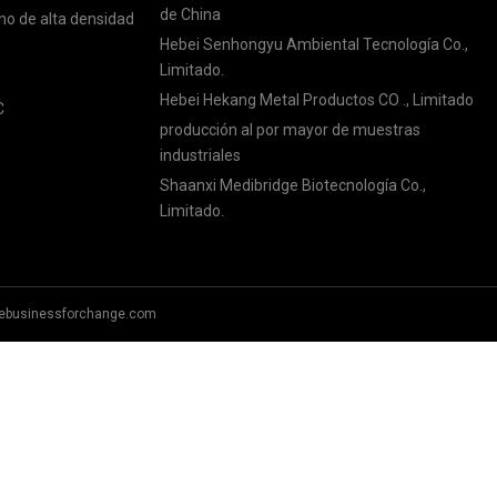
de China
eno de alta densidad
Hebei Senhongyu Ambiental Tecnología Co.,
Limitado.
Hebei Hekang Metal Productos CO ., Limitado
C
producción al por mayor de muestras
industriales
Shaanxi Medibridge Biotecnología Co.,
Limitado.
ebusinessforchange.com