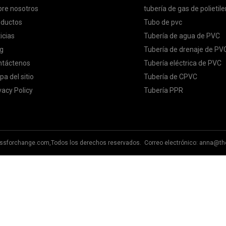
re nosotros
tubería de gas de polietil
oductos
Tubo de pvc
icias
Tubería de agua de PVC
g
Tubería de drenaje de PV
ntáctenos
Tubería eléctrica de PVC
a del sitio
Tubería de CPVC
vacy Policy
Tubería PPR
essforchange.com,Todos los derechos reservados. Correo electrónico:
anna@th