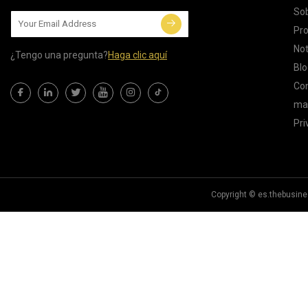
Sob
Pr
Not
¿Tengo una pregunta?
Haga clic aquí
Blo
Co
map
Pri
Copyright © es.thebusin