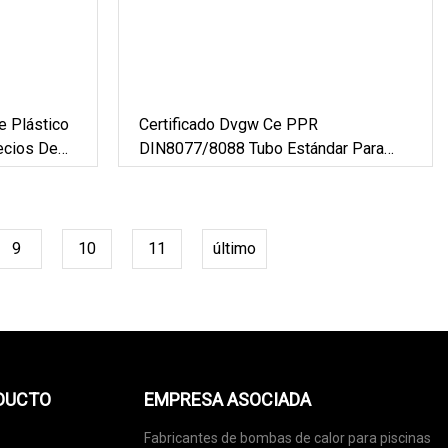
e Plástico
Certificado Dvgw Ce PPR
ecios De
DIN8077/8088 Tubo Estándar Para
Tubería De
Suministro De Agua Fría Y Caliente
9
10
11
último
ODUCTO
EMPRESA ASOCIADA
Fabricantes de bombas de calor para piscinas