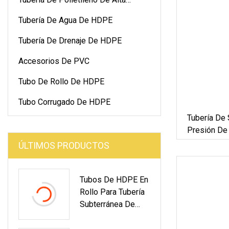
Densidad
Tubería De Agua De HDPE
Tubería De Drenaje De HDPE
Accesorios De PVC
Tubo De Rollo De HDPE
Tubo Corrugado De HDPE
Tubería De 
Presión De
Tubería De 
ÚLTIMOS PRODUCTOS
Y Caliente
Tubos De HDPE En
Rollo Para Tubería
Subterránea De
Gasolinera De Tubo
De Aceite