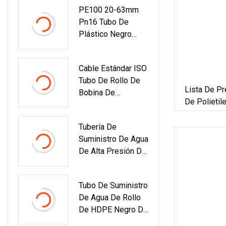
PE100 20-63mm
Pn16 Tubo De
Plástico Negro
Rollo Manguera De
Riego De Jardín
Cable Estándar ISO
Tubo De HDPE
Tubo De Rollo De
Lista De Pr
Bobina De
De Polieti
Conducto De HDPE
Tubería De
Suministro De Agua
De Alta Presión De
200 Mm Y
Accesorios Tubería
Tubo De Suministro
De PPR Kalde Para
De Agua De Rollo
Agua Fría Y
De HDPE Negro De
Caliente
Proveedor De