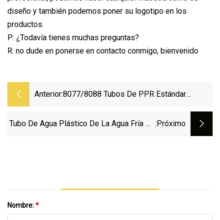
diseño y también podemos poner su logotipo en los
productos.
P: ¿Todavía tienes muchas preguntas?
R: no dude en ponerse en contacto conmigo, bienvenido
Anterior:
8077/8088 Tubos De PPR Estándar
Alemán Para Agua Fría Y Caliente
Tubo De Agua Plástico De La Agua Fría De
:próximo
Las Técnicas Del Bastidor De La
Instalación De Tuberías De PPR Para El
Hogar
Nombre:
*