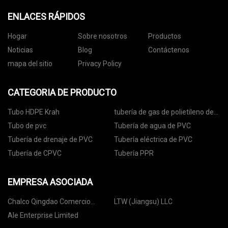
ENLACES RÁPIDOS
Hogar
Sobre nosotros
Productos
Noticias
Blog
Contáctenos
mapa del sitio
Privacy Policy
CATEGORIA DE PRODUCTO
Tubo HDPE Krah
tubería de gas de polietileno de
alta densidad
Tubo de pvc
Tubería de agua de PVC
Tubería de drenaje de PVC
Tubería eléctrica de PVC
Tubería de CPVC
Tubería PPR
EMPRESA ASOCIADA
Chalco Qingdao Comercio
LTW (Jiangsu) LLC
Internacional Co., Ltd
Ale Enterprise Limited