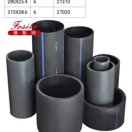
280X25.4
6
21310
315X28.6
6
27020