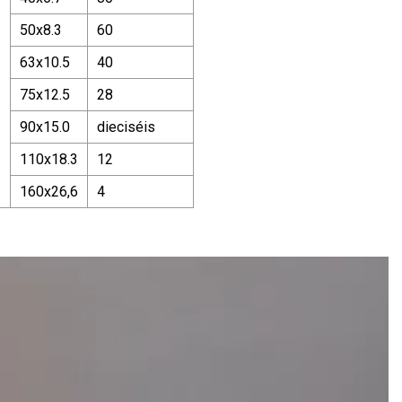
50x8.3
60
63x10.5
40
75x12.5
28
90x15.0
dieciséis
110x18.3
12
160x26,6
4