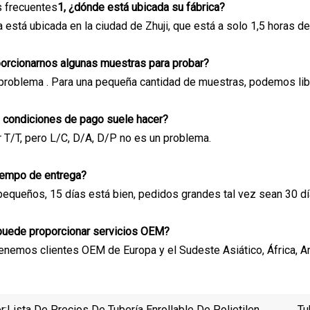
 frecuentes
1, ¿dónde está ubicada su fábrica?
a está ubicada en la ciudad de Zhuji, que está a solo 1,5 horas 
porcionarnos algunas muestras para probar?
problema . Para una pequeña cantidad de muestras, podemos libe
e condiciones de pago suele hacer?
T/T, pero L/C, D/A, D/P no es un problema.
 tiempo de entrega?
equeños, 15 días está bien, pedidos grandes tal vez sean 30 dí
 puede proporcionar servicios OEM?
nemos clientes OEM de Europa y el Sudeste Asiático, África, Amé
r:
Lista De Precios De Tubería Enrollable De Polietileno
Tu