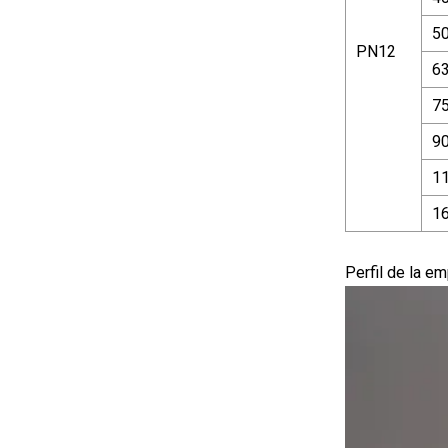
50
PN12
63
75
90
1
1
Perfil de la e