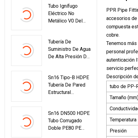
Tubo Ignífugo
De Pared Delgada
PPR Pipe Fitti
Eléctrico No
Tubo De PVC
accesorios de 
Metálico V0 Del
compuesta esta
Conducto De La
cobre.
Tubería Del PVC
Tubería De
Para El Cable De
Tenemos más d
Suministro De Agua
Cableado
personal profe
De Alta Presión De
autenticación 
200 Mm Y
servicio perfec
Accesorios Tubería
Descripción d
Sn16 Tipo-B HDPE
De PPR Kalde Para
Tubería De Pared
Agua Fría Y
tubo de PP-
Estructural
Caliente
Tamaño (mm
Entrelazada Tubería
De Drenaje PE
Conductivida
Sn16 DN500 HDPE
Tubería Krah
Temperatura
Tubo Corrugado
Doble PE80 PE
Presión
Tubo De Drenaje