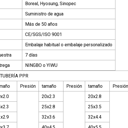
Boreal, Hyosung, Sinopec
Suministro de agua
Más de 50 años
CE/SGS/ISO 9001
Embalaje habitual o embalaje personalizado
uestra
7 días
trega
NINGBO o YIWU
TUBERÍA PPR
amaño
Presión
tamaño
Presión
tamaño
Presió
x2.0
20x2.3
20x2.8
x2.3
25x2.8
25x3.5
x2.9
32x3.6
32x4.4
x3.7
40x4.5
40x5.5