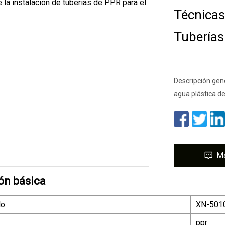
Técnicas
Tuberías
Descripción gene
agua plástica de
M
ón básica
o.
XN-501
ppr