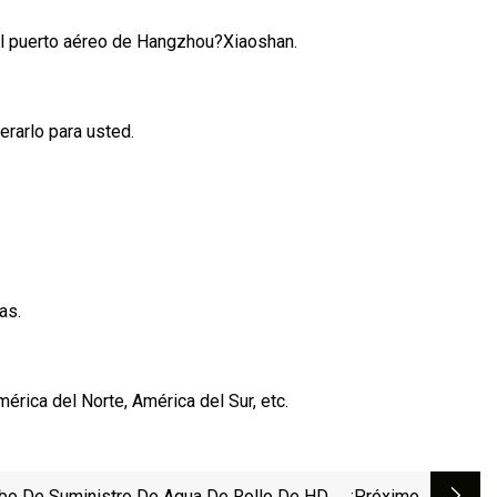
del puerto aéreo de Hangzhou?Xiaoshan.
rarlo para usted.
as.
rica del Norte, América del Sur, etc.
bo De Suministro De Agua De Rollo De HDPE
:próximo