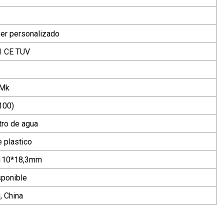
er personalizado
1 CE TUV
/Mk
100)
tro de agua
 plastico
-110*18,3mm
ponible
, China