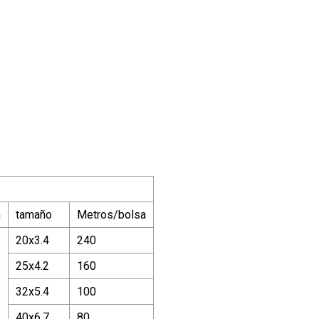
n
tamaño
Metros/bolsa
20x3.4
240
25x4.2
160
32x5.4
100
40x6.7
80