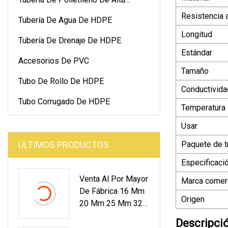
Densidad
Resistencia a
Tubería De Agua De HDPE
Longitud
Tubería De Drenaje De HDPE
Estándar
Accesorios De PVC
Tamaño
Tubo De Rollo De HDPE
Conductivida
Tubo Corrugado De HDPE
Temperatura
Usar
ÚLTIMOS PRODUCTOS
Paquete de t
Especificaci
Venta Al Por Mayor
Marca comerc
De Fábrica 16 Mm
Origen
20 Mm 25 Mm 32
Mm 40 Mm
Descripci
Conducto Eléctrico