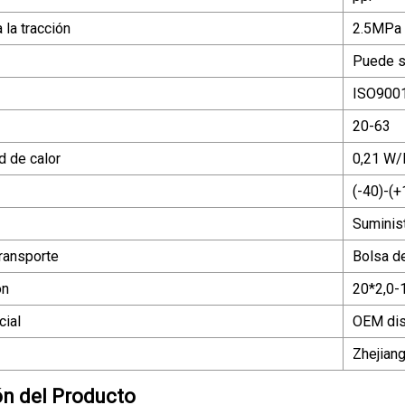
 la tracción
2.5MPa
Puede s
ISO900
20-63
d de calor
0,21 W
(-40)-(+
Suminis
ransporte
Bolsa de
ón
20*2,0
ial
OEM dis
Zhejiang
ón del Producto