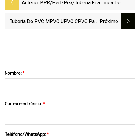
Anterior:
PPR/Pert/Pex/tubería Fría Línea De
Extrusión De Tubería De Agua Caliente De
63 Mm
Tubería De PVC MPVC UPVC CPVC Para
:próximo
Suministro De Agua
Nombre:
*
Correo electrónico:
*
Teléfono/WhatsApp:
*