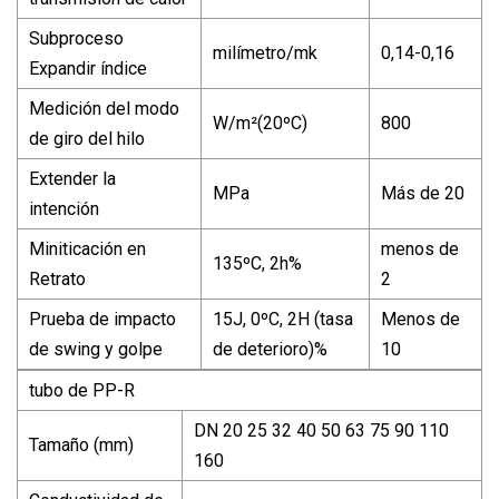
Subproceso
milímetro/mk
0,14-0,16
Expandir índice
Medición del modo
W/m²(20ºC)
800
de giro del hilo
Extender la
MPa
Más de 20
intención
Miniticación en
menos de
135ºC, 2h%
Retrato
2
Prueba de impacto
15J, 0ºC, 2H (tasa
Menos de
de swing y golpe
de deterioro)%
10
tubo de PP-R
DN 20 25 32 40 50 63 75 90 110
Tamaño (mm)
160