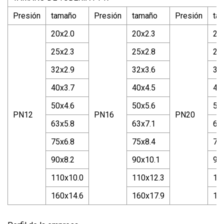
Presión
tamaño
Presión
tamaño
Presión
ta
20x2.0
20x2.3
20
25x2.3
25x2.8
25
32x2.9
32x3.6
32
40x3.7
40x4.5
40
50x4.6
50x5.6
50
PN12
PN16
PN20
63x5.8
63x7.1
63
75x6.8
75x8.4
75
90x8.2
90x10.1
90
110x10.0
110x12.3
11
160x14.6
160x17.9
16