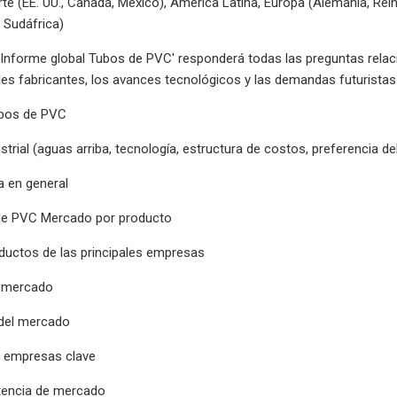
te (EE. UU., Canadá, México), América Latina, Europa (Alemania, Reino 
, Sudáfrica)
'Informe global Tubos de PVC' responderá todas las preguntas relac
ales fabricantes, los avances tecnológicos y las demandas futurist
ubos de PVC
strial (aguas arriba, tecnología, estructura de costos, preferencia d
a en general
de PVC Mercado por producto
oductos de las principales empresas
l mercado
 del mercado
e empresas clave
tencia de mercado