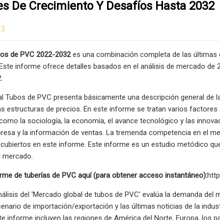
es De Crecimiento Y Desafíos Hasta 2032
23
bos de PVC 2022-2032
es una combinación completa de las últimas e
ste informe ofrece detalles basados ​​en el análisis de mercado de
.
al Tubos de PVC presenta básicamente una descripción general de la 
s estructuras de precios. En este informe se tratan varios factores
omo la sociología, la economía, el avance tecnológico y las innovac
presa y la información de ventas. La tremenda competencia en el me
ubiertos en este informe. Este informe es un estudio metódico que e
l mercado.
rme de tuberías de PVC aquí (para obtener acceso instantáneo):
htt
nálisis del 'Mercado global de tubos de PVC' evalúa la demanda del 
enario de importación/exportación y las últimas noticias de la indu
te informe incluyen las regiones de América del Norte, Europa, los pa