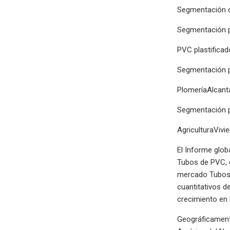
Segmentación d
Segmentación p
PVC plastifica
Segmentación p
PlomeríaAlcanta
Segmentación po
AgriculturaVivi
El Informe glob
Tubos de PVC, e
mercado Tubos d
cuantitativos d
crecimiento en
Geográficamente