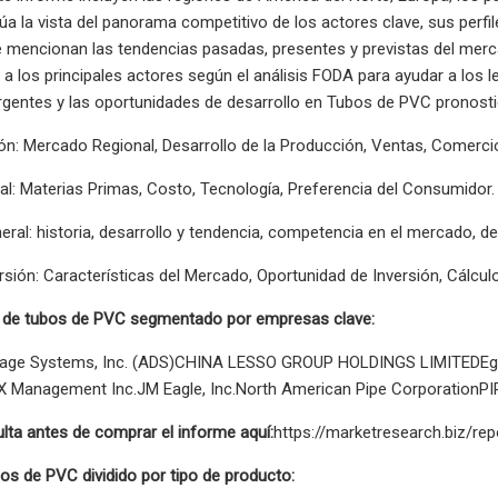
úa la vista del panorama competitivo de los actores clave, sus perfi
e mencionan las tendencias pasadas, presentes y previstas del merc
 a los principales actores según el análisis FODA para ayudar a los l
entes y las oportunidades de desarrollo en Tubos de PVC pronostic
gión: Mercado Regional, Desarrollo de la Producción, Ventas, Comerci
al: Materias Primas, Costo, Tecnología, Preferencia del Consumidor.
eral: historia, desarrollo y tendencia, competencia en el mercado, de
ersión: Características del Mercado, Oportunidad de Inversión, Cálculo
 de tubos de PVC segmentado por empresas clave:
age Systems, Inc. (ADS)CHINA LESSO GROUP HOLDINGS LIMITEDEgepl
X Management Inc.JM Eagle, Inc.North American Pipe Corporation
ta antes de comprar el informe aquí:
https://marketresearch.biz/re
s de PVC dividido por tipo de producto: