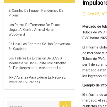
Impulsor
El Cambio De Imagen Pandémico De
Sep 05, 20
Pitkins
Los Perros De Tormenta De Texas
Mercado de tu
Llegan Al Centro Animal Helen
Tubos de PVC. E
Woodward
PVC hasta 2022
En Libia, Los Captores Se Han Convertido
El informe glob
En Cautivos
de mercado y la
Los Talleres De Extrusión De LESSO
Tubos de PVC, c
Indonesia Se Han Puesto Oficialmente
perfil de su em
En Funcionamiento, Acelerando La
mercado están c
Expansión De Los Mercados Globales
los ingresos de
IRPC Avanza Para Liderar La Región En
Inversión En Grandes
Ejemplo de info
El informe de a
mercado, el esc
cubiertas en es