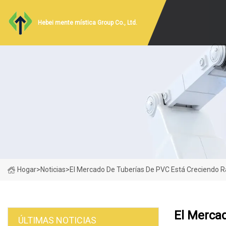
Hebei mente mística Group Co., Ltd.
Hogar
>
Noticias
>
El Mercado De Tuberías De PVC Está Creciendo R
El Merca
ÚLTIMAS NOTICIAS