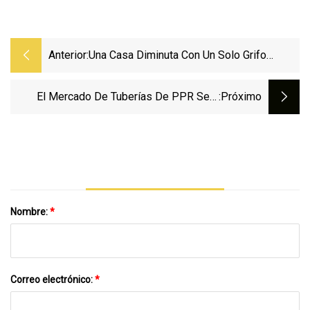
Anterior:
Una Casa Diminuta Con Un Solo Grifo
Recibe Una Factura De Agua De 36.000
Dólares
El Mercado De Tuberías De PPR Será
:próximo
Testigo De Una Tasa Compuesta Anual
Impresionante Del 9,3 % Y Alcanzará Una
Valuación De US$ 10574 Millones Para
2028
Nombre:
*
Correo electrónico:
*