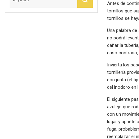
Antes de continu
tornillos que su
tornillos se hay
Una palabra de 
no podrá levant
dañar la tuberí
caso contrario, 
Invierta los pas
tornillería prov
con junta (el t
del inodoro en l
El siguiente pa
azulejo que rod
con un movimien
lugar y apriétel
fuga, probablem
reemplazar el i