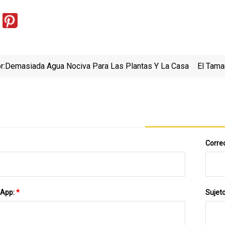
r:
Demasiada Agua Nociva Para Las Plantas Y La Casa
El Tama
Activi
Correo
sApp:
*
Sujet