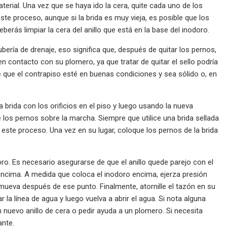
aterial. Una vez que se haya ido la cera, quite cada uno de los
 este proceso, aunque si la brida es muy vieja, es posible que los
berás limpiar la cera del anillo que está en la base del inodoro.
bería de drenaje, eso significa que, después de quitar los pernos,
contacto con su plomero, ya que tratar de quitar el sello podría
e que el contrapiso esté en buenas condiciones y sea sólido o, en
a brida con los orificios en el piso y luego usando la nueva
ete los pernos sobre la marcha. Siempre que utilice una brida sellada
 este proceso. Una vez en su lugar, coloque los pernos de la brida
oro. Es necesario asegurarse de que el anillo quede parejo con el
o encima. A medida que coloca el inodoro encima, ejerza presión
 mueva después de ese punto. Finalmente, atornille el tazón en su
r la línea de agua y luego vuelva a abrir el agua. Si nota alguna
 nuevo anillo de cera o pedir ayuda a un plomero. Si necesita
ante.