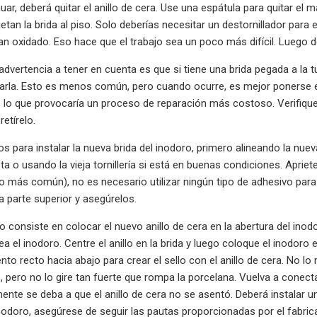
ar, deberá quitar el anillo de cera. Use una espátula para quitar el m
jetan la brida al piso. Solo deberías necesitar un destornillador para
an oxidado. Eso hace que el trabajo sea un poco más difícil. Luego de
advertencia a tener en cuenta es que si tiene una brida pegada a la tu
arla. Esto es menos común, pero cuando ocurre, es mejor ponerse en 
a, lo que provocaría un proceso de reparación más costoso. Verifiqu
retírelo.
os para instalar la nueva brida del inodoro, primero alineando la nuev
ista o usando la vieja tornillería si está en buenas condiciones. Apri
ipo más común), no es necesario utilizar ningún tipo de adhesivo para
a parte superior y asegúrelos.
so consiste en colocar el nuevo anillo de cera en la abertura del inod
ea el inodoro. Centre el anillo en la brida y luego coloque el inodor
to recto hacia abajo para crear el sello con el anillo de cera. No lo
o, pero no lo gire tan fuerte que rompa la porcelana. Vuelva a conecta
ente se deba a que el anillo de cera no se asentó. Deberá instalar un
nodoro, asegúrese de seguir las pautas proporcionadas por el fabric