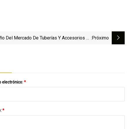
ño Del Mercado De Tuberías Y Accesorios En
:próximo
América Del Norte Crecerá En USD 14,84 Mil
Millones De 2022 A 2027, El Aumento En Las
dades De Exploración Y Producción Impulsará
El Crecimiento Del Mercado
 electrónico:
*
o:
*