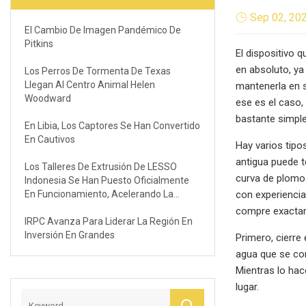
Sep 02, 20
El Cambio De Imagen Pandémico De
Pitkins
El dispositivo 
en absoluto, ya
Los Perros De Tormenta De Texas
Llegan Al Centro Animal Helen
mantenerla en s
Woodward
ese es el caso,
bastante simple
En Libia, Los Captores Se Han Convertido
En Cautivos
Hay varios tipo
antigua puede t
Los Talleres De Extrusión De LESSO
curva de plomo
Indonesia Se Han Puesto Oficialmente
En Funcionamiento, Acelerando La
con experiencia
Expansión De Los Mercados Globales
compre exactame
IRPC Avanza Para Liderar La Región En
Inversión En Grandes
Primero, cierre 
agua que se con
Mientras lo hac
lugar.