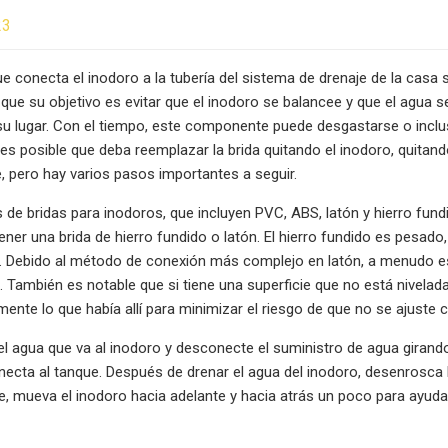
23
que conecta el inodoro a la tubería del sistema de drenaje de la casa 
 que su objetivo es evitar que el inodoro se balancee y que el agua s
u lugar. Con el tiempo, este componente puede desgastarse o incluso
 es posible que deba reemplazar la brida quitando el inodoro, quitan
, pero hay varios pasos importantes a seguir.
s de bridas para inodoros, que incluyen PVC, ABS, latón y hierro fu
ener una brida de hierro fundido o latón. El hierro fundido es pesad
. Debido al método de conexión más complejo en latón, a menudo es
. También es notable que si tiene una superficie que no está nivelada
nte lo que había allí para minimizar el riesgo de que no se ajust
el agua que va al inodoro y desconecte el suministro de agua girando 
ecta al tanque. Después de drenar el agua del inodoro, desenrosca l
e, mueva el inodoro hacia adelante y hacia atrás un poco para ayuda