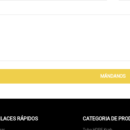
MÁNDANOS
LACES RÁPIDOS
CATEGORIA DE PR
gar
Tubo HDPE Krah