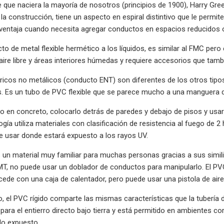
que naciera la mayoría de nosotros (principios de 1900), Harry Gree
 la construcción, tiene un aspecto en espiral distintivo que le perm
ventaja cuando necesita agregar conductos en espacios reducidos o
o de metal flexible hermético a los líquidos, es similar al FMC pero
 aire libre y áreas interiores húmedas y requiere accesorios que ta
ricos no metálicos (conducto ENT) son diferentes de los otros tip
. Es un tubo de PVC flexible que se parece mucho a una manguera d
o en concreto, colocarlo detrás de paredes y debajo de pisos y usar
ogía utiliza materiales con clasificación de resistencia al fuego de 
e usar donde estará expuesto a los rayos UV.
s un material muy familiar para muchas personas gracias a sus simil
MT, no puede usar un doblador de conductos para manipularlo. El PVC
cede con una caja de calentador, pero puede usar una pistola de aire
el PVC rígido comparte las mismas características que la tubería 
l para el entierro directo bajo tierra y está permitido en ambientes c
lo expuesto.