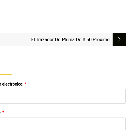
El Trazador De Pluma De $ 50
:próximo
 electrónico:
*
o:
*