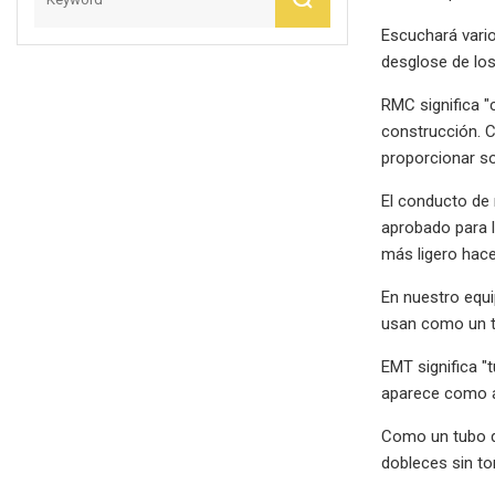
Escuchará vario
desglose de lo
RMC significa "
construcción. C
proporcionar so
El conducto de 
aprobado para l
más ligero hac
En nuestro equ
usan como un t
EMT significa "
aparece como a
Como un tubo de
dobleces sin to