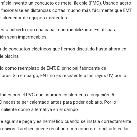
nfield inventó un conducto de metal flexible (FMC). Usando acero
ite flexionarse en distancias cortas mucho más fácilmente que EMT.
 alrededor de equipos existentes.
 está cubierto con una capa impermeabilizante. Es útil para
mbién sean impermeables.
os de conductos eléctricos que hemos discutido hasta ahora en
e piscina.
lo como reemplazo de EMT. El principal fabricante de
2 horas. Sin embargo, ENT no es resistente a los rayos UV, por lo
itudes con el PVC que usamos en plomería e irrigación. A
 necesita ser calentado antes para poder doblarlo. Por lo
 caliente como alternativa en el campo.
de agua: se pega y es hermético cuando se instala correctamente.
orrosivos. También puede recubrirlo con concreto, ocultarlo en las