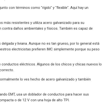
nto con términos como "rígido" y "flexible". Aquí hay un
os más resistentes y utiliza acero galvanizado para su
n contra daños ambientales y físicos. También es capaz de
elgada y liviana. Aunque no es tan grueso, por lo general está
uestros electricistas prefieren IMC simplemente porque su peso
conductos eléctricos. Algunos de los chicos y chicas nuevos lo
correcto.
o. Normalmente lo ves hecho de acero galvanizado y también
alando EMT, usa un doblador de conductos para hacer sus
compacta o de 12 V con una hoja de alto TPI.