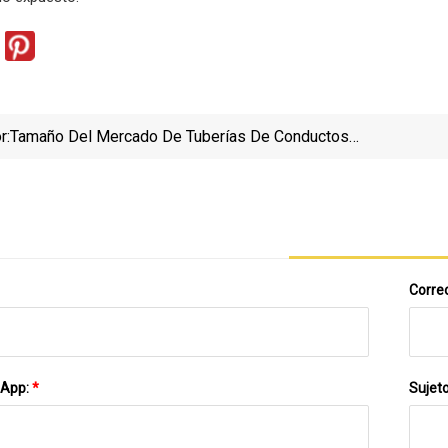
r:
Tamaño Del Mercado De Tuberías De Conductos
Eléctricos De PVC, Participación, Impulsores,
Restricciones Y Pronóstico Para 2030
Correo
sApp:
*
Sujet