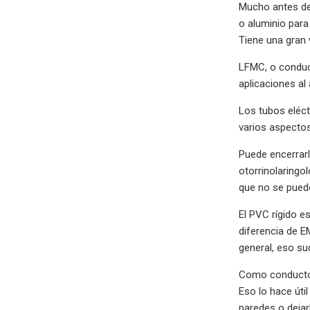
Mucho antes de 
o aluminio para
Tiene una gran 
LFMC, o conduct
aplicaciones al
Los tubos eléct
varios aspectos
Puede encerrarl
otorrinolaringol
que no se pued
El PVC rígido e
diferencia de E
general, eso su
Como conducto, 
Eso lo hace úti
paredes o dejar