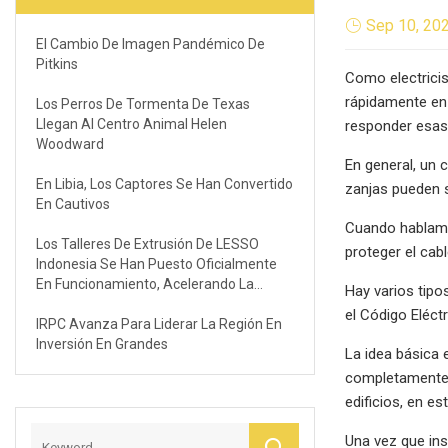
Sep 10, 20
El Cambio De Imagen Pandémico De
Pitkins
Como electricis
rápidamente en
Los Perros De Tormenta De Texas
Llegan Al Centro Animal Helen
responder esas 
Woodward
En general, un 
En Libia, Los Captores Se Han Convertido
zanjas pueden s
En Cautivos
Cuando hablamos
Los Talleres De Extrusión De LESSO
proteger el cab
Indonesia Se Han Puesto Oficialmente
En Funcionamiento, Acelerando La
Hay varios tipo
Expansión De Los Mercados Globales
el Código Eléct
IRPC Avanza Para Liderar La Región En
Inversión En Grandes
La idea básica 
completamente o
edificios, en es
Una vez que ins