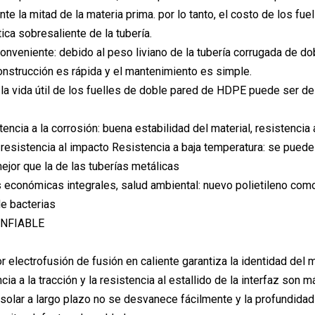
e la mitad de la materia prima. por lo tanto, el costo de los f
tica sobresaliente de la tubería.
onveniente: debido al peso liviano de la tubería corrugada de do
construcción es rápida y el mantenimiento es simple.
l: la vida útil de los fuelles de doble pared de HDPE puede ser d
encia a la corrosión: buena estabilidad del material, resistencia
 resistencia al impacto Resistencia a baja temperatura: se puede 
jor que la de las tuberías metálicas
s económicas integrales, salud ambiental: nuevo polietileno como 
e bacterias
NFIABLE
 electrofusión de fusión en caliente garantiza la identidad del mat
encia a la tracción y la resistencia al estallido de la interfaz son
z solar a largo plazo no se desvanece fácilmente y la profundidad