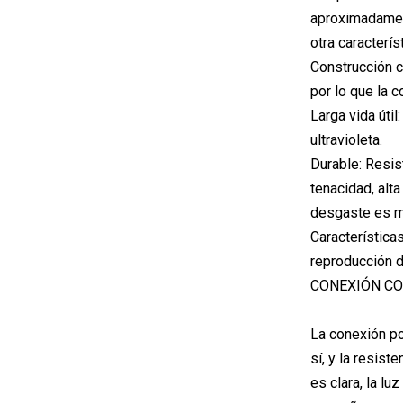
aproximadament
otra caracterís
Construcción c
por lo que la 
Larga vida úti
ultravioleta.
Durable: Resist
tenacidad, alta
desgaste es me
Característica
reproducción d
CONEXIÓN CO
La conexión por
sí, y la resist
es clara, la lu