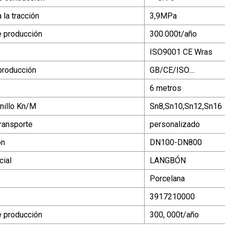
 la tracción
3,9MPa
 producción
300.000t/año
ISO9001 CE Wras
producción
GB/CE/ISO....
6 metros
anillo Kn/M
Sn8,Sn10,Sn12,Sn16
ransporte
personalizado
ón
DN100-DN800
ial
LANGBÓN
Porcelana
3917210000
 producción
300, 000t/año