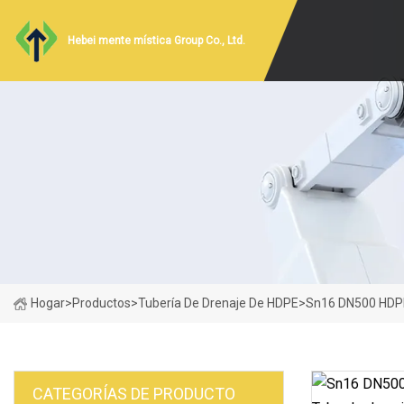
Hebei mente mística Group Co., Ltd.
Hogar
>
Productos
>
Tubería De Drenaje De HDPE
>
Sn16 DN500 HDPE
CATEGORÍAS DE PRODUCTO