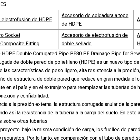
NES
Accesorio de soldadura a tope
 electrofusión de HDPE
A
de HDPE
ro Socket
Accesorio de electrofusión de
A
nComposite Fitting
doble sellado
rugada de doble pared de polietileno (HDPE) es un nuevo tipo de 
 las características de peso ligero, alta resistencia a la presión,
ño de estructura de doble pared que reduce en gran medida el c
e en el país y en el extranjero para reemplazar las tuberías de 
nexión y confiabilidad.
cia a la presión externa: la estructura corrugada anular de la par
ando así la resistencia de la tubería a la carga del suelo. En est
s sobre otras tuberías.
 proyecto: bajo la misma condición de carga, los fuelles de pa
s requisitos. Por lo tanto, en comparación con el tubo de pared s