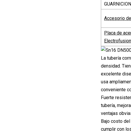
GUARNICIO
Accesorio de
Placa de ace
Electrofusio
La tubería cor
densidad. Tiene
excelente dise
usa ampliament
conveniente co
Fuerte resisten
tubería, mejor
ventajas obvia
Bajo costo del
cumplir con lo