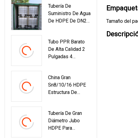
Tubería De
Tubo De PVC
Empaqueta
Suministro De Agua
De HDPE De DN20
Tamaño del pa
A DN63 De
Descripci
Diámetro Tubería
Tubo PPR Barato
De Rollos De
De Alta Calidad 2
Bobinas Tubería De
Pulgadas 4
Polietileno De
Pulgadas 25 Mm
HDPE
Pn20 Pn25 Tubo
China Gran
PPR De Diámetro
Sn8/10/16 HDPE
De Tamaño
Estructura De
Estándar
Bobinado Pared PE
Krah Tubería Para
Tubería De Gran
Inundación
Diámetro Jubo
HDPE Para
Suministro De