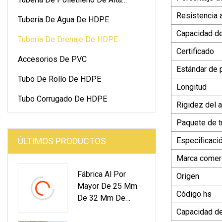
Densidad
Resistencia a
Tubería De Agua De HDPE
Capacidad de
Tubería De Drenaje De HDPE
Certificado
Accesorios De PVC
Estándar de 
Tubo De Rollo De HDPE
Longitud
Tubo Corrugado De HDPE
Rigidez del 
Paquete de t
ÚLTIMOS PRODUCTOS
Especificaci
Marca comerc
Fábrica Al Por
Origen
Mayor De 25 Mm
Código hs
De 32 Mm De
Pared Delgada
Capacidad de
Conducto Eléctrico