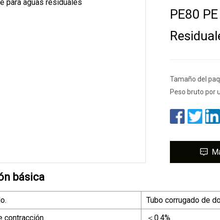
PE80 PE 
Residual
Tamaño del paq
Peso bruto por 
M
ón básica
o.
Tubo corrugado de d
e contracción
＜0.4%