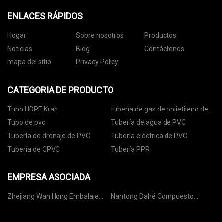
ENLACES RÁPIDOS
Hogar
Sobre nosotros
Productos
Noticias
Blog
Contáctenos
mapa del sitio
Privacy Policy
CATEGORIA DE PRODUCTO
Tubo HDPE Krah
tubería de gas de polietileno de
alta densidad
Tubo de pvc
Tubería de agua de PVC
Tubería de drenaje de PVC
Tubería eléctrica de PVC
Tubería de CPVC
Tubería PPR
EMPRESA ASOCIADA
Zhejiang Wan Hong Embalaje
Nantong Dahé Compuesto
Co., Limitado.
Nuevo Materiales Tecnología Co.,
Limitado.