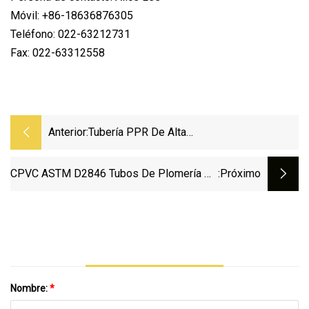
Móvil: +86-18636876305
Teléfono: 022-63212731
Fax: 022-63312558
Anterior:
Tubería PPR De Alta
Calidad/PPR/PVC/CPVC /Pph Tubería De
Agua Caliente Pn16 20-110mm
CPVC ASTM D2846 Tubos De Plomería De
:próximo
Suministro De Agua (SCH 80)
Nombre:
*