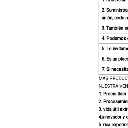
2. Suministra
unión, codo r
3. También s
4. Podemos o
5. Le invitam
6. Es un plac
7. Si necesit
MÁS PRODUC
NUESTRA VEN
1. Precio líder 
2. Procesamien
3. vida útil e
4.innovador y o
5. rica experie