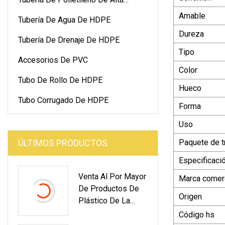
Densidad
Amable
Tubería De Agua De HDPE
Dureza
Tubería De Drenaje De HDPE
Tipo
Accesorios De PVC
Color
Tubo De Rollo De HDPE
Hueco
Tubo Corrugado De HDPE
Forma
Uso
ÚLTIMOS PRODUCTOS
Paquete de t
Especificaci
Venta Al Por Mayor
Marca comerc
De Productos De
Origen
Plástico De La
Fábrica De Tubos
Código hs
De PVC Para El