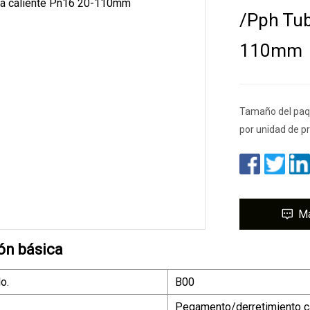
/Pph Tub
110mm
Tamaño del paqu
por unidad de p
M
ón básica
o.
B00
Pegamento/derretimiento c