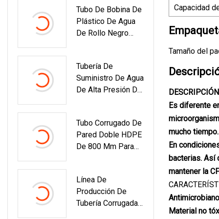
Capacidad de
Tubo De Bobina De
Suministro De Agua
Plástico De Agua
Empaqueta
De Rollo Negro
HDPE De 40 Mm
Tamaño del paq
Tubería De
Descripci
Suministro De Agua
De Alta Presión De
DESCRIPCIÓN
200 Mm Y
Es diferente en
Accesorios Tubería
microorganismo
Tubo Corrugado De
De PPR Kalde Para
mucho tiempo.
Pared Doble HDPE
Agua Fría Y
En condiciones
De 800 Mm Para
Caliente
Alcantarillado
bacterias. Así
Sanitario Precio Al
mantener la CF
Línea De
Por Mayor
CARACTERÍST
Producción De
Antimicrobiano
Tubería Corrugada
Material no tó
De Pared Doble De