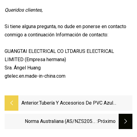
Queridos clientes,
Si tiene alguna pregunta, no dude en ponerse en contacto
conmigo a continuación Información de contacto:
GUANGTAI ELECTRICAL CO LTDARUS ELECTRICAL
LIMITED (Empresa hermana)
Sra. Ángel Huang
gtelec.en.made-in-china.com
Anterior:
Tubería Y Accesorios De PVC Azul
Personalizados Para El Suministro De
Agua Y La Industria
Norma Australiana (AS/NZS2053)
:próximo
Tubos/conductos Y Accesorios De