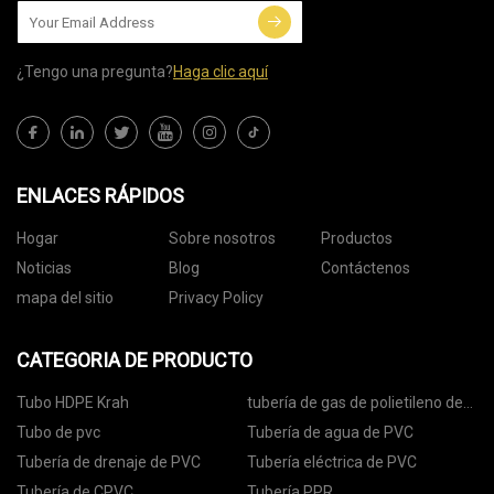
¿Tengo una pregunta?
Haga clic aquí
ENLACES RÁPIDOS
Hogar
Sobre nosotros
Productos
Noticias
Blog
Contáctenos
mapa del sitio
Privacy Policy
CATEGORIA DE PRODUCTO
Tubo HDPE Krah
tubería de gas de polietileno de
alta densidad
Tubo de pvc
Tubería de agua de PVC
Tubería de drenaje de PVC
Tubería eléctrica de PVC
Tubería de CPVC
Tubería PPR