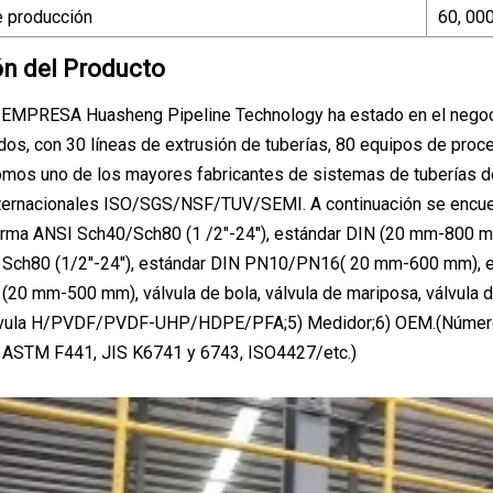
 producción
60, 00
ón del Producto
EMPRESA Huasheng Pipeline Technology ha estado en el negoc
os, con 30 líneas de extrusión de tuberías, 80 equipos de pro
mos uno de los mayores fabricantes de sistemas de tuberías de
nternacionales ISO/SGS/NSF/TUV/SEMI. A continuación se encuen
ma ANSI Sch40/Sch80 (1 /2"-24"), estándar DIN (20 mm-800 mm
 Sch80 (1/2"-24"), estándar DIN PN10/PN16( 20 mm-600 mm), es
20 mm-500 mm), válvula de bola, válvula de mariposa, válvula de 
álvula H/PVDF/PVDF-UHP/HDPE/PFA;5) Medidor;6) OEM.(Número
ASTM F441, JIS K6741 y 6743, ISO4427/etc.)