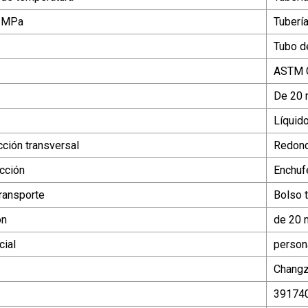
n MPa
Tuberí
Tubo d
ASTM 
De 20
Líquid
ción transversal
Redon
cción
Enchuf
ransporte
Bolso t
ón
de 20
ial
person
Changz
39174