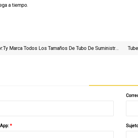
rega a tiempo.
r:
Ty Marca Todos Los Tamaños De Tubo De Suministro
Tube
De Agua De PVC/plástico Estándar ASTM Sch40
Sch80
Correo
sApp:
*
Sujet