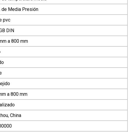
a de Media Presión
e pvc
GB DIN
 mm a 800 mm
o
do
e
ejido
 mm a 800 mm
alizado
hou, China
00000