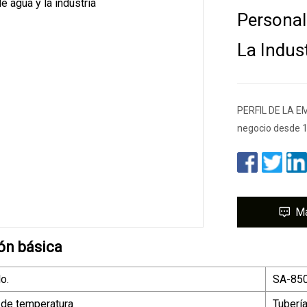
Personal
La Indus
PERFIL DE LA EM
negocio desde 1
M
ón básica
o.
SA-85
n de temperatura
Tuberí