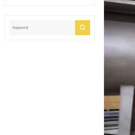
Mm Y 160 Mm En
Rollos O Piezas De
Color Negro