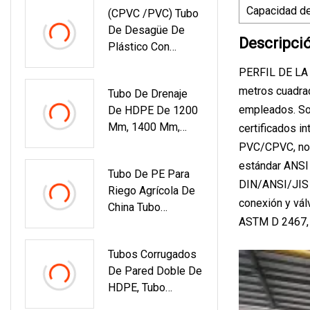
Capacidad de
(CPVC /PVC) Tubo
Suministro De Agua
De Desagüe De
Para Cloruro De
Descripci
Plástico Con
Polivinilo/cloruro
Estándar GB ASTM
De Polivinilo CPVC
PERFIL DE LA 
metros cuadrad
Tubo De Drenaje
empleados. So
De HDPE De 1200
Mm, 1400 Mm,
certificados i
1600 Mm Para
PVC/CPVC, nor
Tubo De Drenaje
estándar ANSI
Tubo De PE Para
De HDD PE
DIN/ANSI/JIS (
Riego Agrícola De
conexión y v
China Tubo
ASTM D 2467, 
Enrollable De
HDPE De China
Tubos Corrugados
De Pared Doble De
HDPE, Tubo
Perforado De 110