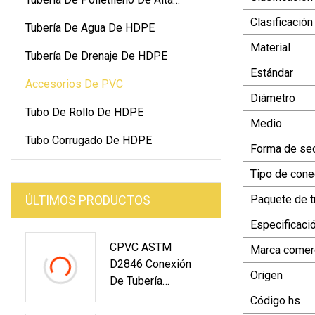
Densidad
Clasificació
Tubería De Agua De HDPE
Material
Tubería De Drenaje De HDPE
Estándar
Accesorios De PVC
Diámetro
Tubo De Rollo De HDPE
Medio
Tubo Corrugado De HDPE
Forma de sec
Tipo de cone
ÚLTIMOS PRODUCTOS
Paquete de t
Especificaci
CPVC ASTM
Marca comerc
D2846 Conexión
Origen
De Tubería
Compuesta De
Código hs
CPVC Para