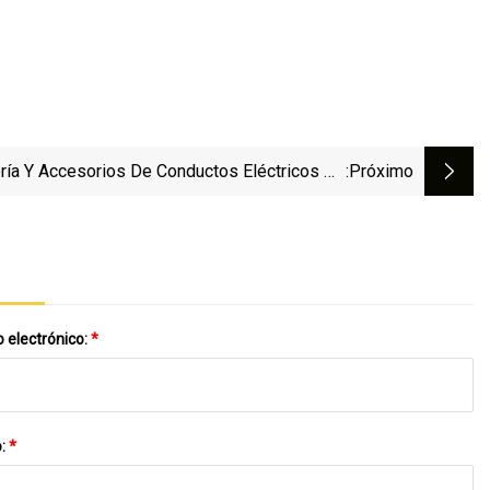
ría Y Accesorios De Conductos Eléctricos De
:próximo
Material De PVC
 electrónico:
*
o:
*