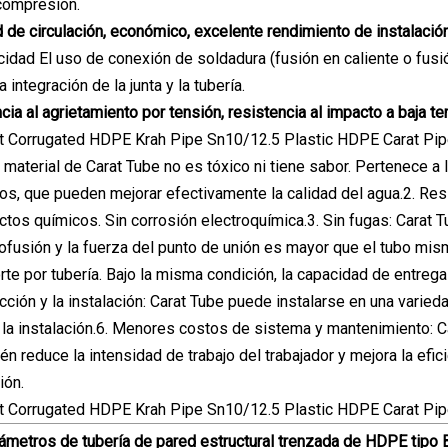
compresión.
 de circulación, económico, excelente rendimiento de instalación
idad El uso de conexión de soldadura (fusión en caliente o fusión 
la integración de la junta y la tubería.
cia al agrietamiento por tensión, resistencia al impacto a baja t
el material de Carat Tube no es tóxico ni tiene sabor. Pertenece 
os, que pueden mejorar efectivamente la calidad del agua.2. Resis
ctos químicos. Sin corrosión electroquímica.3. Sin fugas: Carat 
ofusión y la fuerza del punto de unión es mayor que el tubo mismo
orte por tubería. Bajo la misma condición, la capacidad de entr
ucción y la instalación: Carat Tube puede instalarse en una varie
 la instalación.6. Menores costos de sistema y mantenimiento: Ca
n reduce la intensidad de trabajo del trabajador y mejora la efic
ión.
ámetros de tubería de pared estructural trenzada de HDPE tipo 