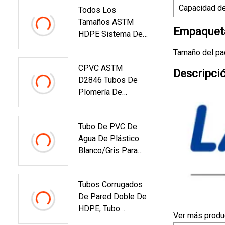
Capacidad de
Todos Los
Para El Cable De
Tamaños ASTM
Cableado
Empaqueta
HDPE Sistema De
Agua Tubería De
Tamaño del pa
Plástico CPVC
CPVC ASTM
Descripci
D2846 Tubos De
Plomería De
Suministro De Agua
(SCH 80)
Tubo De PVC De
Agua De Plástico
Blanco/gris Para
Suministro De
Agua/agricultura/ri
Tubos Corrugados
Ego/drenaje
De Pared Doble De
HDPE, Tubo
Ver más produc
Perforado De 110