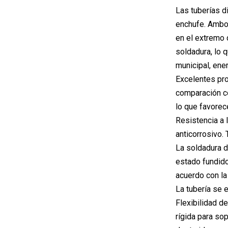
Las tuberías d
enchufe. Ambos
en el extremo 
soldadura, lo 
municipal, ene
Excelentes prop
comparación co
lo que favorece
Resistencia a l
anticorrosivo.
La soldadura d
estado fundido
acuerdo con la
La tubería se e
Flexibilidad de
rígida para so