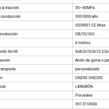
 la tracción
30~40MPa
 producción
300.000t/año
ISO9001 CE Wras
producción
GB/CE/ISO....
6 metros
anillo Kn/M
Sn8,Sn10,Sn12.5,S
nexión
Anillo de goma o ju
ransporte
personalizado
ón
DN200-DN2200
ial
LANGBÓN
Porcelana
3917210000