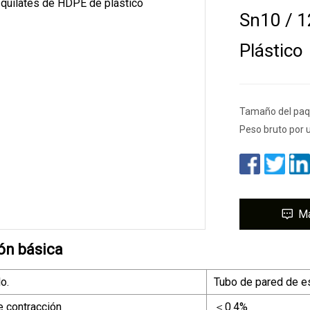
Sn10 / 1
Plástico
Tamaño del paq
Peso bruto por 
M
ón básica
o.
Tubo de pared de e
e contracción
＜0.4%