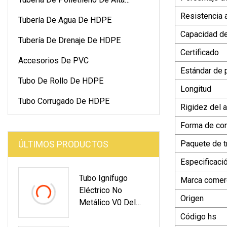
Densidad
Resistencia a
Tubería De Agua De HDPE
Capacidad de
Tubería De Drenaje De HDPE
Certificado
Accesorios De PVC
Estándar de 
Tubo De Rollo De HDPE
Longitud
Tubo Corrugado De HDPE
Rigidez del 
Forma de co
ÚLTIMOS PRODUCTOS
Paquete de t
Especificaci
Tubo Ignífugo
Marca comerc
Eléctrico No
Origen
Metálico V0 Del
Conducto De La
Código hs
Tubería Del PVC