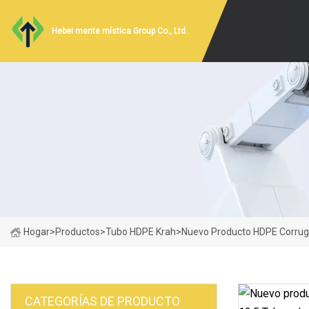
Hebei mente mística Group Co., Ltd.
Hogar
>
Productos
>
Tubo HDPE Krah
>
Nuevo Producto HDPE Corruga
CATEGORÍAS DE PRODUCTO