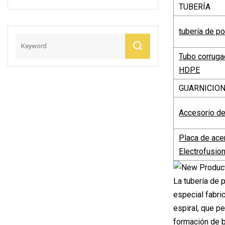
TUBERÍA
Mm Y 160 Mm En
Rollos O Piezas De
tubería de po
Color Negro
Tubo corruga
HDPE
GUARNICIO
Accesorio de
Placa de ace
Electrofusio
La tubería de 
especial fabri
espiral, que p
formación de b