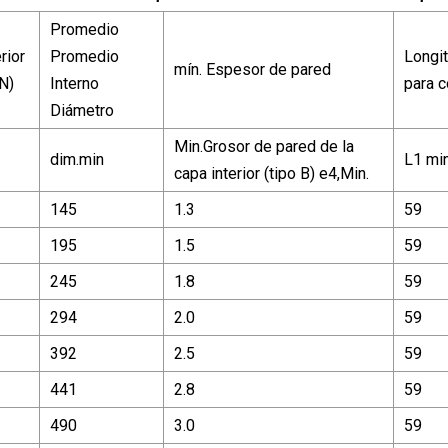
Promedio
rior
Promedio
Longi
mín. Espesor de pared
N)
Interno
para c
Diámetro
Min.Grosor de pared de la
dim.min
L1 mi
capa interior (tipo B) e4,Min.
145
1.3
59
195
1.5
59
245
1.8
59
294
2.0
59
392
2.5
59
441
2.8
59
490
3.0
59