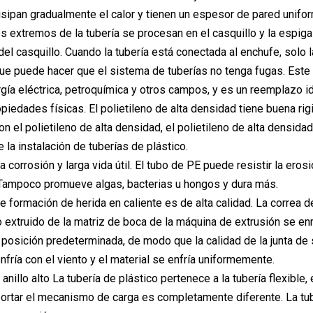
isipan gradualmente el calor y tienen un espesor de pared unifor
 extremos de la tubería se procesan en el casquillo y la espiga d
del casquillo. Cuando la tubería está conectada al enchufe, solo 
que puede hacer que el sistema de tuberías no tenga fugas. Este
rgía eléctrica, petroquímica y otros campos, y es un reemplazo i
iedades físicas. El polietileno de alta densidad tiene buena rigide
n el polietileno de alta densidad, el polietileno de alta densida
 la instalación de tuberías de plástico.
a corrosión y larga vida útil. El tubo de PE puede resistir la er
 Tampoco promueve algas, bacterias u hongos y dura más.
e formación de herida en caliente es de alta calidad. La correa d
 extruido de la matriz de boca de la máquina de extrusión se en
 posición predeterminada, de modo que la calidad de la junta de 
nfría con el viento y el material se enfría uniformemente.
 anillo alto La tubería de plástico pertenece a la tubería flexible, 
portar el mecanismo de carga es completamente diferente. La tub