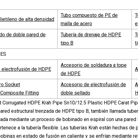
Tubo compuesto de PE de
T
lietileno de alta densidad
malla de acero
e
do de doble pared de
Tubería de drenaje de HDPE
T
tipo B
t
NES
Accesorio de soldadura a tope
 electrofusión de HDPE
A
de HDPE
ro Socket
Accesorio de electrofusión de
A
nComposite Fitting
doble sellado
pared estructural trenzada de HDPE tipo B, también llamada tuberí
cada mediante un proceso de bobinado en espiral con una pared in
ertenece a la tubería flexible. Las tuberías Krah están hechas de
obinas en estado de fusión en caliente y se enfrían mediante re