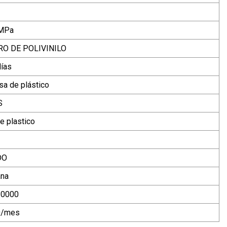
MPa
O DE POLIVINILO
días
sa de plástico
S
e plastico
DO
ana
10000
0/mes