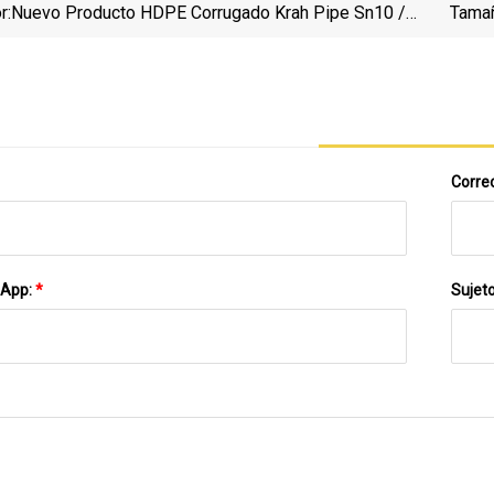
r:
Nuevo Producto HDPE Corrugado Krah Pipe Sn10 /
Tamañ
12.5 Tubos De Quilates De HDPE De Plástico
Correo
sApp:
*
Sujet