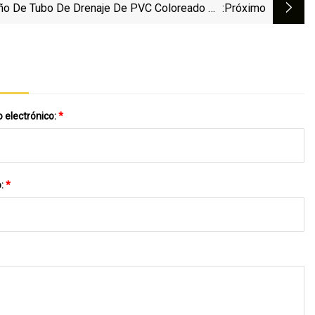
o De Tubo De Drenaje De PVC Coloreado De
:próximo
10 Pulgadas Y 180 Mm De Diámetro
 electrónico:
*
o:
*