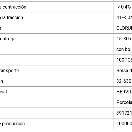
e contracción
＜0.4%
 la tracción
41~50
a
CLORUR
 entrega
15-30 
con bol
100PC
ransporte
Bolsa d
ón
32-630
ial
HERVI
Porcel
39172
 producción
10000