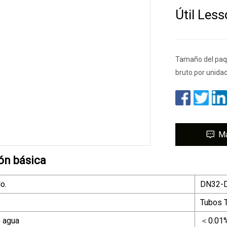
Útil Less
Tamaño del paq
bruto por unida
M
ón básica
o.
DN32-
Tubos 
 agua
＜0.01