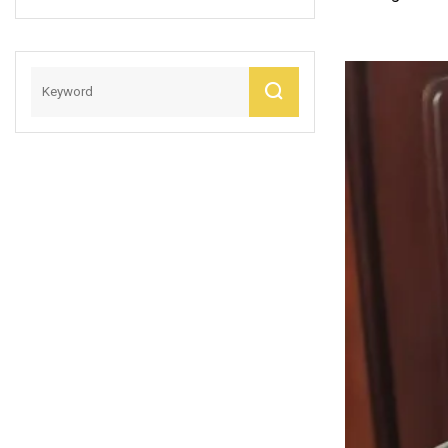
Subterráneo Jubo
HDPE De 110 Mm