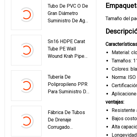
Empaqueta
Tubo De PVC O De
Suministro De Agua
Gran Diámetro
Tamaño del pa
Suministro De Agua
De Enchufe Azul
Descripci
Fabricación De
Sn16 HDPE Carat
Tubos De PVC De
Características
Tube PE Wall
Plastick
Material: clo
Wound Krah Pipe
Tamaños: 1
Para Aguas
Colores: bl
Residuales De
Tubería De
Norma: ISO
Fábrica
Polipropileno PPR
Certificac
Para Suministro De
Aplicacione
Agua Fría Y
ventajas:
Caliente
Resistente 
Fábrica De Tubos
Bajos costos
De Drenaje
Alta capaci
Corrugado
Perforado
Longevidad: