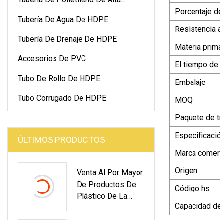
Porcentaje d
Densidad
Tubería De Agua De HDPE
Resistencia a
Tubería De Drenaje De HDPE
Materia prim
Accesorios De PVC
El tiempo de
Tubo De Rollo De HDPE
Embalaje
Tubo Corrugado De HDPE
MOQ
Paquete de t
Especificaci
ÚLTIMOS PRODUCTOS
Marca comerc
Origen
Venta Al Por Mayor
De Productos De
Código hs
Plástico De La
Capacidad de
Fábrica De Tubos
De PVC Para El