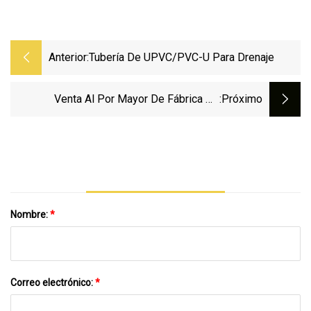
Anterior:
Tubería De UPVC/PVC-U Para Drenaje
Venta Al Por Mayor De Fábrica De
:próximo
PVC/MPVC/UPVC/tubo De CPVC Para
Suministro De Agua/riego/drenaje/cable
Eléctrico/tubo De Conducto/tubo De
Manguera De Jardín
Nombre:
*
Correo electrónico:
*