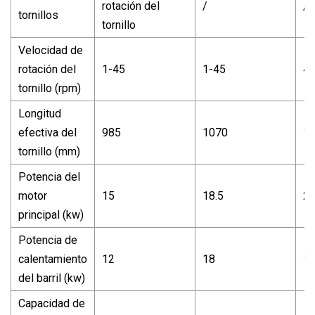
rotación del
/
/
tornillos
tornillo
Velocidad de
rotación del
1-45
1-45
4
tornillo (rpm)
Longitud
efectiva del
985
1070
1
tornillo (mm)
Potencia del
motor
15
18.5
2
principal (kw)
Potencia de
calentamiento
12
18
1
del barril (kw)
Capacidad de