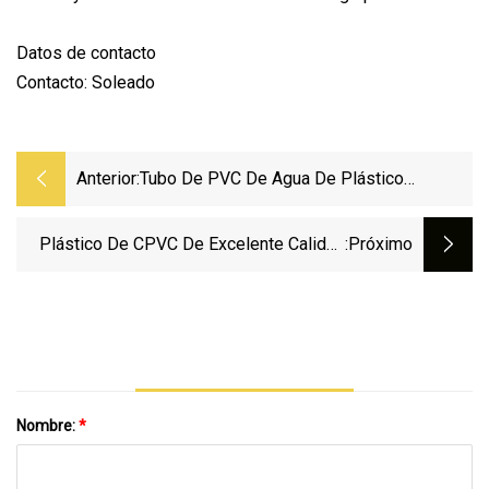
Datos de contacto
Contacto: Soleado
Anterior:
Tubo De PVC De Agua De Plástico
Blanco/gris Para Suministro De
Agua/agricultura/riego/drenaje
Plástico De CPVC De Excelente Calidad
:próximo
ASTM D2846 Accesorios De Tubería De
Presión Estándar Igualdad En T
Nombre:
*