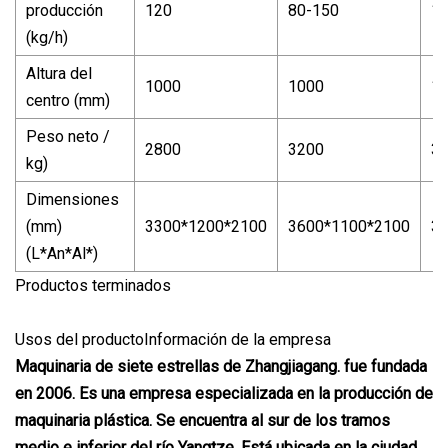
producción
120
80-150
1
(kg/h)
Altura del
1000
1000
1
centro (mm)
Peso neto /
2800
3200
3
kg)
Dimensiones
(mm)
3300*1200*2100
3600*1100*2100
3
(L*An*Al*)
Productos terminados
Usos del productoInformación de la empresa
Maquinaria de siete estrellas de Zhangjiagang. fue fundada
en 2006. Es una empresa especializada en la producción de
maquinaria plástica. Se encuentra al sur de los tramos
medio e inferior del río Yangtze. Está ubicada en la ciudad