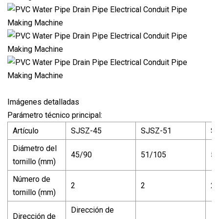
Imágenes detalladas
Parámetro técnico principal:
Artículo
SJSZ-45
SJSZ-51
S
Diámetro del
45/90
51/105
5
tornillo (mm)
Número de
2
2
2
tornillo (mm)
Dirección de
Dirección de