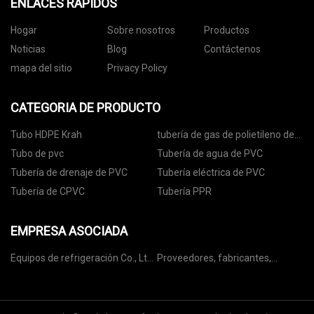
ENLACES RÁPIDOS
Hogar
Sobre nosotros
Productos
Noticias
Blog
Contáctenos
mapa del sitio
Privacy Policy
CATEGORIA DE PRODUCTO
Tubo HDPE Krah
tubería de gas de polietileno de
alta densidad
Tubo de pvc
Tubería de agua de PVC
Tubería de drenaje de PVC
Tubería eléctrica de PVC
Tubería de CPVC
Tubería PPR
EMPRESA ASOCIADA
Equipos de refrigeración Co., Ltd.
Proveedores, fabricantes,
de Shanghai Kansa
fábrica de propóleos de China -
Propóleo al por mayor - GOLDEN
HARVEST