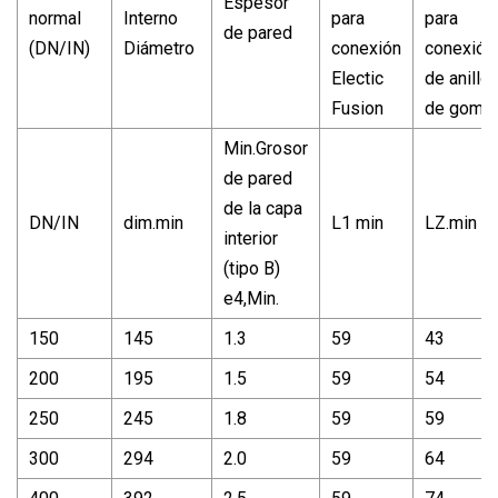
Espesor
normal
Interno
para
para
de pared
(DN/IN)
Diámetro
conexión
conexión
Electic
de anillo
Fusion
de goma
Min.Grosor
de pared
de la capa
DN/IN
dim.min
L1 min
LZ.min
interior
(tipo B)
e4,Min.
150
145
1.3
59
43
200
195
1.5
59
54
250
245
1.8
59
59
300
294
2.0
59
64