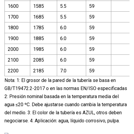
1600
1585
5.5
59
1700
1685
5.5
59
1800
1785
6.0
59
1900
1885
6.0
59
2000
1985
6.0
59
2100
2085
6.0
59
2200
2185
7.0
59
Nota: 1: El grosor de la pared de la tubería se basa en
GB/T19472.2-2017 o en las normas EN/ISO especificadas
2: Presión nominal basada en la temperatura media del
agua ≤20 ºC. Debe ajustarse cuando cambia la temperatura
del medio. 3: El color de la tubería es AZUL, otros deben
negociarse. 4: Aplicación: agua, líquido corrosivo, pulpa.