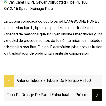
La tubería corrugada de doble pared LANGBOONE HDPE y
las tuberías tipo b, tipo c se pueden unir mediante una
variedad de métodos que incluyen uniones mecánicas y una
variedad de procedimientos de fusión térmica, los métodos
principales son Butt Fusion, Electrofuion joint, socket fusion
joint, adaptador de brida junta y junta de compresión.
Anterior:
Tubería Y Tubería De Plástico PE100
Tubería De PE De Gas Para Suministro De
Agua De HDPE SDR11
Tubo De Drenaje De Pared Estructural De
:próximo
Quilates De HDPE Krah De Gran Diámetro