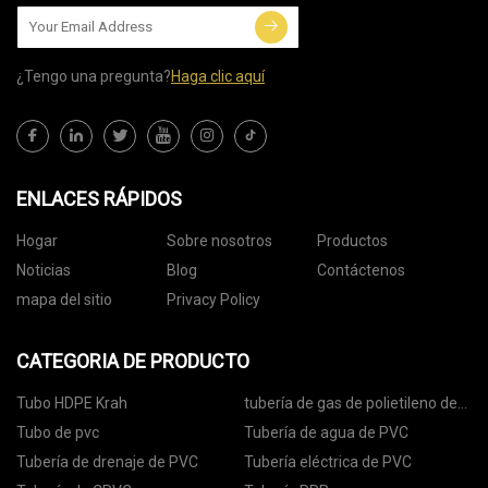
¿Tengo una pregunta?
Haga clic aquí
ENLACES RÁPIDOS
Hogar
Sobre nosotros
Productos
Noticias
Blog
Contáctenos
mapa del sitio
Privacy Policy
CATEGORIA DE PRODUCTO
Tubo HDPE Krah
tubería de gas de polietileno de
alta densidad
Tubo de pvc
Tubería de agua de PVC
Tubería de drenaje de PVC
Tubería eléctrica de PVC