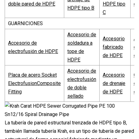
doble pared de HDPE
HDPE tipo
c
HDPE tipo B
C
GUARNICIONES
Accesorio de
Accesorio
Ac
Accesorio de
soldadura a
fabricado
co
electrofusión de HDPE
tope de
de HDPE
d
HDPE
Accesorio de
Placa de acero Socket
Accesorio
Co
electrofusión
ElectrofusionComposite
de drenaje
co
de doble
Fitting
de HDPE
c
sellado
La tubería de pared estructural trenzada de HDPE tipo B,
también llamada tubería Krah, es un tipo de tubería de pared