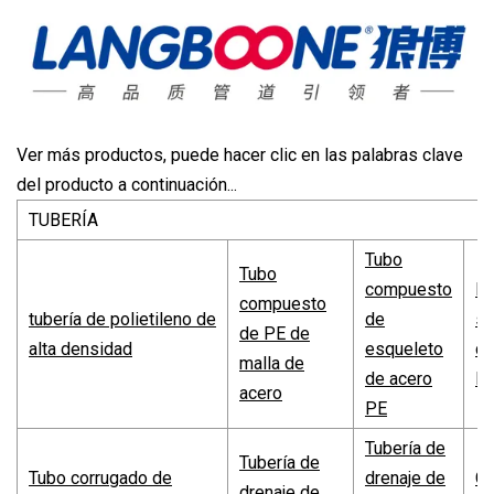
Ver más productos, puede hacer clic en las palabras clave
del producto a continuación...
TUBERÍA
Tubo
Tubo
compuesto
Do
compuesto
tubería de polietileno de
de
se
de PE de
alta densidad
esqueleto
co
malla de
de acero
P
acero
PE
Tubería de
Tubería de
Tubo corrugado de
drenaje de
Co
drenaje de