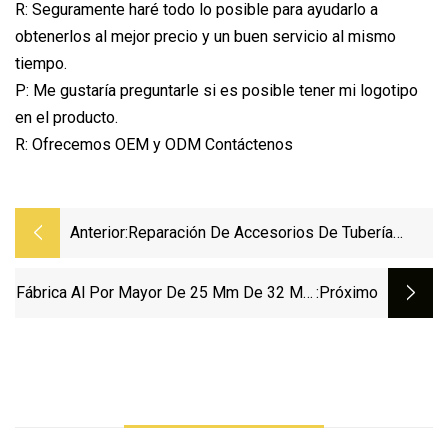
R: Seguramente haré todo lo posible para ayudarlo a
obtenerlos al mejor precio y un buen servicio al mismo
tiempo.
P: Me gustaría preguntarle si es posible tener mi logotipo
en el producto.
R: Ofrecemos OEM y ODM Contáctenos
Anterior:
Reparación De Accesorios De Tubería
Acoplamiento Reparado Con Montura De
PVC
Fábrica Al Por Mayor De 25 Mm De 32 Mm
:próximo
De Pared Delgada Conducto Eléctrico Tubo
De PVC