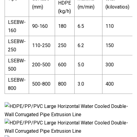
HDPE
(mm)
(m/min)
(kilovatios)
(kg/h)
LSEBW-
90-160
180
6.5
110
160
LSEBW-
110-250
250
6.2
150
250
LSEBW-
200-500
600
5.0
300
500
LSEBW-
500-800
800
3.0
400
800