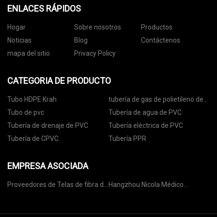
ENLACES RÁPIDOS
Hogar
Sobre nosotros
Productos
Noticias
Blog
Contáctenos
mapa del sitio
Privacy Policy
CATEGORIA DE PRODUCTO
Tubo HDPE Krah
tubería de gas de polietileno de
alta densidad
Tubo de pvc
Tubería de agua de PVC
Tubería de drenaje de PVC
Tubería eléctrica de PVC
Tubería de CPVC
Tubería PPR
EMPRESA ASOCIADA
Proveedores de Telas de fibra de
Hangzhou Nicola Médico
carbono
Tecnología Co., Limitado.