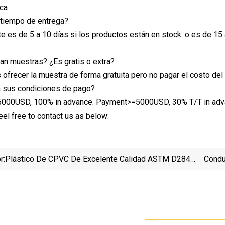
ica
 tiempo de entrega?
e es de 5 a 10 días si los productos están en stock. o es de 15 
an muestras? ¿Es gratis o extra?
 ofrecer la muestra de forma gratuita pero no pagar el costo del 
n sus condiciones de pago?
000USD, 100% in advance. Payment>=5000USD, 30% T/T in advanc
eel free to contact us as below:
r:
Plástico De CPVC De Excelente Calidad ASTM D2846
Condu
Accesorios De Tubería De Presión Estándar Igualdad
3/8
En T