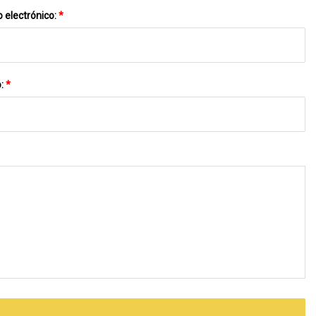
 electrónico:
*
o:
*