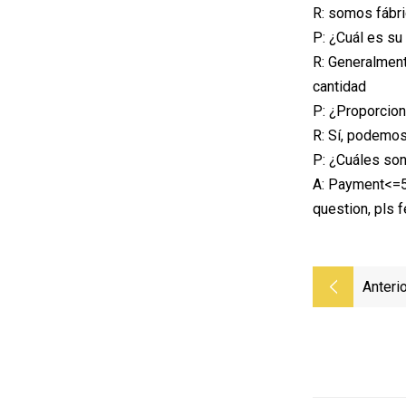
R: somos fábr
P: ¿Cuál es su
R: Generalment
cantidad
P: ¿Proporcion
R: Sí, podemos
P: ¿Cuáles so
A: Payment<=5
question, pls f
Anterio