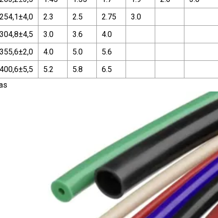
254,1±4,0
2.3
2.5
2.75
3.0
304,8±4,5
3.0
3.6
4.0
355,6±2,0
4.0
5.0
5.6
400,6±5,5
5.2
5.8
6.5
das