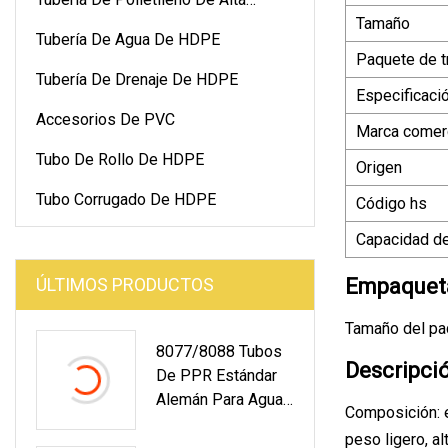
Tamaño
Densidad
Tubería De Agua De HDPE
Paquete de t
Tubería De Drenaje De HDPE
Especificaci
Accesorios De PVC
Marca comerc
Tubo De Rollo De HDPE
Origen
Tubo Corrugado De HDPE
Código hs
Capacidad de
ÚLTIMOS PRODUCTOS
Empaqueta
Tamaño del pa
8077/8088 Tubos
Descripci
De PPR Estándar
Alemán Para Agua
Composición: el
Fría Y Caliente
peso ligero, al