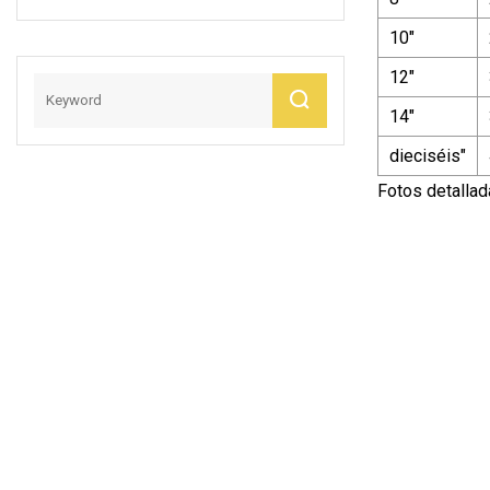
Bsp Buje De UPVC
10"
12"
14"
dieciséis"
Fotos detalla