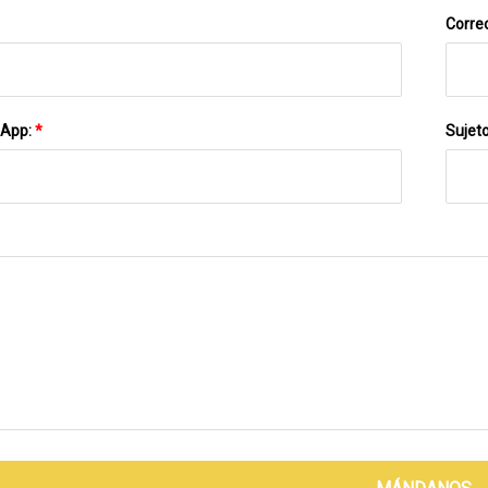
Correo
sApp:
*
Sujet