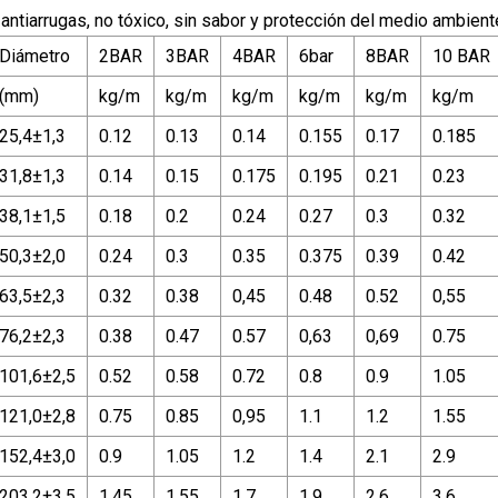
 antiarrugas, no tóxico, sin sabor y protección del medio ambient
Diámetro
2BAR
3BAR
4BAR
6bar
8BAR
10 BAR
(mm)
kg/m
kg/m
kg/m
kg/m
kg/m
kg/m
25,4±1,3
0.12
0.13
0.14
0.155
0.17
0.185
31,8±1,3
0.14
0.15
0.175
0.195
0.21
0.23
38,1±1,5
0.18
0.2
0.24
0.27
0.3
0.32
50,3±2,0
0.24
0.3
0.35
0.375
0.39
0.42
63,5±2,3
0.32
0.38
0,45
0.48
0.52
0,55
76,2±2,3
0.38
0.47
0.57
0,63
0,69
0.75
101,6±2,5
0.52
0.58
0.72
0.8
0.9
1.05
121,0±2,8
0.75
0.85
0,95
1.1
1.2
1.55
152,4±3,0
0.9
1.05
1.2
1.4
2.1
2.9
203,2±3,5
1.45
1.55
1.7
1.9
2.6
3.6