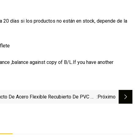
a 20 días si los productos no están en stock, depende de la
flete
e ,balance against copy of B/L.If you have another
cto De Acero Flexible Recubierto De PVC De
:próximo
"-4"/Tubo Eléctrico Flexible En Protección De
Cables De Cables Eléctricos