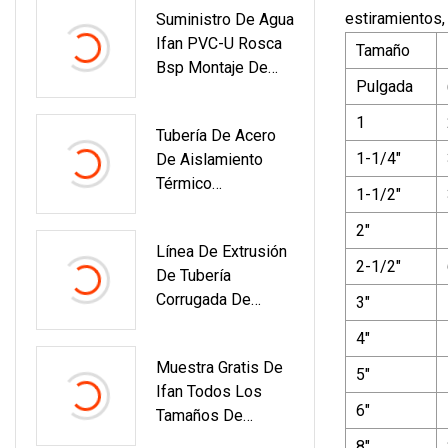
estiramientos,
Suministro De Agua
Ifan PVC-U Rosca
Tamaño
Bsp Montaje De
Pulgada
Tubería UPVC De
1/2 Pulgada
1
Tubería De Acero
1-1/4"
De Aislamiento
Térmico
1-1/2"
Subterráneo Con
2"
Espuma De
Línea De Extrusión
Poliuretano Y
2-1/2"
De Tubería
Cubierta De HDPE
Corrugada De
3"
Para Proyecto De
Pared Doble De
Gasóleo De Agua
4"
Tipo Horizontal
Helada
Muestra Gratis De
HDPE
5"
Ifan Todos Los
6"
Tamaños De
Montaje De PVC
8"