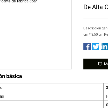
De Alta 
Descripción gen
cm * 8,50 cm Pe
M
ón básica
o.
3
rno
H
0