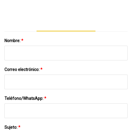
Eléctrico Extrusión De Tuberías Producción
Que Hace La Máquina
Nombre:
*
Correo electrónico:
*
Teléfono/WhatsApp:
*
Sujeto:
*