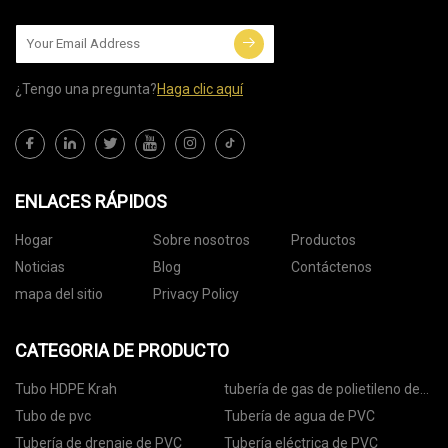
¿Tengo una pregunta?
Haga clic aquí
ENLACES RÁPIDOS
Hogar
Sobre nosotros
Productos
Noticias
Blog
Contáctenos
mapa del sitio
Privacy Policy
CATEGORIA DE PRODUCTO
Tubo HDPE Krah
tubería de gas de polietileno de
alta densidad
Tubo de pvc
Tubería de agua de PVC
Tubería de drenaje de PVC
Tubería eléctrica de PVC