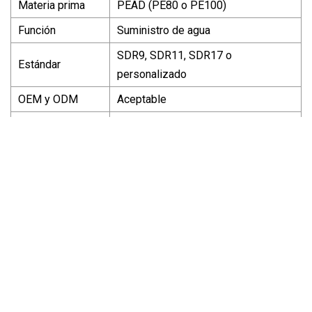
Materia prima
PEAD (PE80 o PE100)
Función
Suministro de agua
SDR9, SDR11, SDR17 o
Estándar
personalizado
OEM y ODM
Aceptable
Presión laboral
PN12.5, PN16, PN10
Conectando
conexión de fusión en caliente
Esperanza de
50 años
vida
Lugar de origen
Zhejiang, China
Fotos detalladas