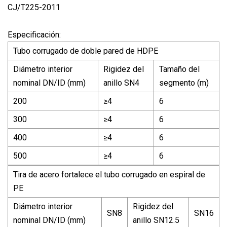
CJ/T225-2011
Especificación:
Tubo corrugado de doble pared de HDPE
Diámetro interior
Rigidez del
Tamaño del
nominal DN/ID (mm)
anillo SN4
segmento (m)
200
≥4
6
300
≥4
6
400
≥4
6
500
≥4
6
Tira de acero fortalece el tubo corrugado en espiral de
PE
Diámetro interior
Rigidez del
SN8
SN16
nominal DN/ID (mm)
anillo SN12.5