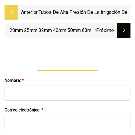
Anterior:
Tubos De Alta Presión De La Irrigación De
La Cubierta Plástica Del HDPE Del PVC De
China PPR Para El Agua Caliente Y Fría
20mm 25mm 32mm 40mm 50mm 63mm
:próximo
75mm PPR PVC HDPE Carcasa De
Plástico Riego Tuberías De Alta Presión
Para Suministro De Agua Fría Y Caliente
Nombre:
*
Correo electrónico:
*