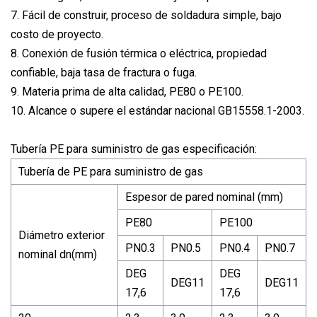
7. Fácil de construir, proceso de soldadura simple, bajo
costo de proyecto.
8. Conexión de fusión térmica o eléctrica, propiedad
confiable, baja tasa de fractura o fuga.
9. Materia prima de alta calidad, PE80 o PE100.
10. Alcance o supere el estándar nacional GB15558.1-2003.
Tubería PE para suministro de gas especificación:
Tubería de PE para suministro de gas
Espesor de pared nominal (mm)
PE80
PE100
Diámetro exterior
PN0.3
PN0.5
PN0.4
PN0.7
nominal dn(mm)
DEG
DEG
DEG11
DEG11
17,6
17,6