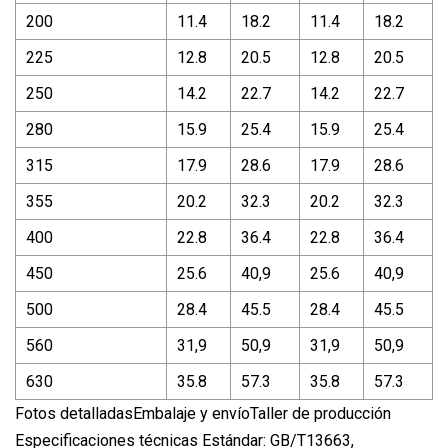
200
11.4
18.2
11.4
18.2
225
12.8
20.5
12.8
20.5
250
14.2
22.7
14.2
22.7
280
15.9
25.4
15.9
25.4
315
17.9
28.6
17.9
28.6
355
20.2
32.3
20.2
32.3
400
22.8
36.4
22.8
36.4
450
25.6
40,9
25.6
40,9
500
28.4
45.5
28.4
45.5
560
31,9
50,9
31,9
50,9
630
35.8
57.3
35.8
57.3
Fotos detalladasEmbalaje y envíoTaller de producción
Especificaciones técnicas Estándar: GB/T13663,