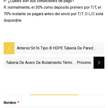
P: ¿Cuáles son sus condiciones de pago?
R: normalmente, el 30% como depósito primero por T/T, el
70% restante se pagará antes del envío por T/T. O L/C está
disponible.
Anterior:
Sn16 Tipo-B HDPE Tubería De Pared
Estructural Entrelazada Tubería De Drenaje
PE Tubería Krah
Tubería De Acero De Aislamiento Térmico
:próximo
Subterráneo Con Espuma De Poliuretano Y
Cubierta De HDPE Para Proyecto De
Gasóleo De Agua Helada
Nombre:
*