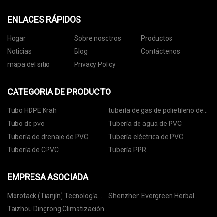
ENLACES RÁPIDOS
Hogar
Sobre nosotros
Productos
Noticias
Blog
Contáctenos
mapa del sitio
Privacy Policy
CATEGORIA DE PRODUCTO
Tubo HDPE Krah
tubería de gas de polietileno de
alta densidad
Tubo de pvc
Tubería de agua de PVC
Tubería de drenaje de PVC
Tubería eléctrica de PVC
Tubería de CPVC
Tubería PPR
EMPRESA ASOCIADA
Morotack (Tianjín) Tecnología
Shenzhen Evergreen Herbal
Co., Ltd
Biotecnología Co., Limitado.
Taizhou Dingrong Climatización