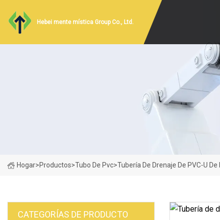
Hebei mente mística Group Co., Ltd.
Hogar
>
Productos
>
Tubo De Pvc
>
Tubería De Drenaje De PVC-U De L
CATEGORÍAS DE PRODUCTO