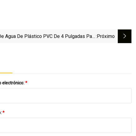
De Agua De Plástico PVC De 4 Pulgadas Para
:próximo
nistro De Agua Subterránea Tubo De Plástico
Tubo De PVC O
 electrónico:
*
o:
*