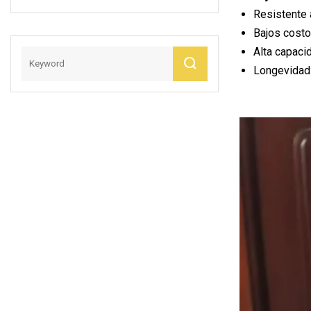
Venta Directa De
Resistente 
La Fábrica
Bajos costos
Alta capaci
Longevidad: