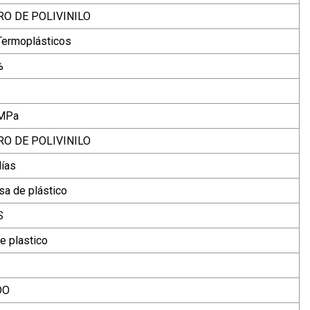
O DE POLIVINILO
Termoplásticos
%
MPa
O DE POLIVINILO
días
sa de plástico
S
e plastico
DO