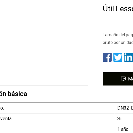
Útil Less
Tamaño del paq
bruto por unida
M
ón básica
o.
DN32-
tventa
Sí
1 año