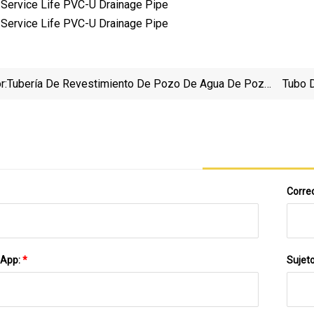
r:
Tubería De Revestimiento De Pozo De Agua De Pozo
Tubo 
De Perforación De PVC Tubería De Revestimiento
Sumi
Dividido De Rosca De La Marca Erikeke Para
Proveedor De Tuberías De Perforación De Agua
Potable
Correo
sApp:
*
Sujet