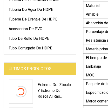
Material
Densidad
Tubería De Agua De HDPE
Amable
Tubería De Drenaje De HDPE
Absorción de
Accesorios De PVC
Porcentaje d
Tubo De Rollo De HDPE
Resistencia a
Tubo Corrugado De HDPE
Materia prim
El tiempo de
Embalaje
ÚLTIMOS PRODUCTOS
MOQ
Paquete de t
Extremo Del Zócalo
Y Extremo De
Especificaci
Rosca Al Ras
Marca comerc
Carcasa De Pozo
De Agua De PVC Y