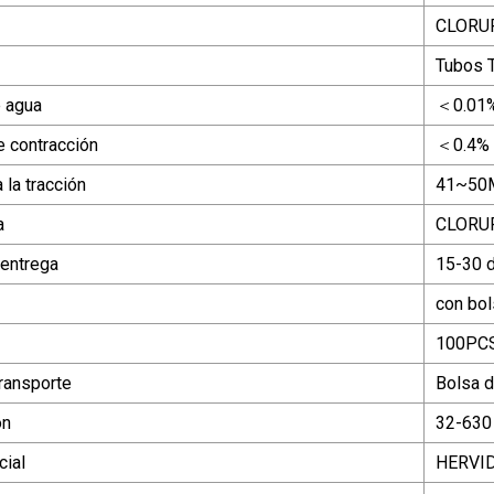
CLORUR
Tubos 
 agua
＜0.01
e contracción
＜0.4%
 la tracción
41~50
a
CLORUR
 entrega
15-30 
con bol
100PC
ransporte
Bolsa d
ón
32-630
ial
HERVI