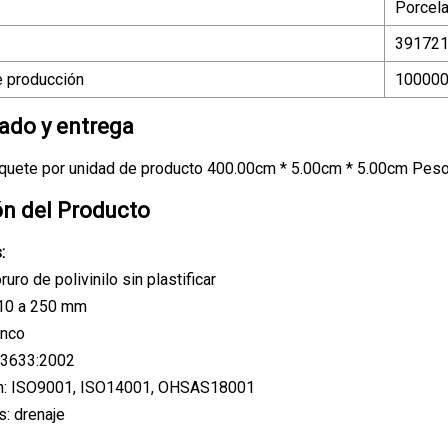
Porcel
39172
 producción
10000
do y entrega
quete por unidad de producto 400.00cm * 5.00cm * 5.00cm Peso 
ón del Producto
:
ruro de polivinilo sin plastificar
10 a 250 mm
anco
 3633:2002
ión: ISO9001, ISO14001, OHSAS18001
s: drenaje