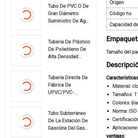
Origen
Tubo De PVC O De
Tubería De Pantalla
Gran Diámetro
Código hs
Color Azul Para El
Suministro De Agua
Mercado De África,
Capacidad de
De Enchufe Azul
Europa Y América
Fabricación De
Empaqueta
Tubería De Plástico
Tubos De PVC De
De Polietileno De
Plastick
Tamaño del pa
Alta Densidad
HDPE PE Tubería
Descripci
De Agua De
Tubería Directa De
Características
Extrusión De Gran
Fábrica De
Tamaño De 1500
Material: clo
UPVC/PVC-
Mm Para
Tamaños: 1
U/CPVC/PVC Para
Suministro De Agua
Colores: bl
Suministro De Agua
Riego Agrícola
Norma: ISO
Tubo Subterráneo
Certificac
De La Estación De
Aplicacione
Gasolina Del Gas
Del HDPE De La
ventajas: