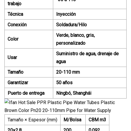
trabajo
Técnica
Inyección
Conexión
Soldadura/Hilo
Verde, blanco, gris,
Color
personalizado
Suministro de agua, drenaje de
Usar
agua
Tamaño
20-110 mm
Garantizar
50 años
Puerto de entrega
Ningbó, Shanghái
Tamaño × Espesor (mm)
M/Bolsa
CBM m3
20×2.8
200
0.092