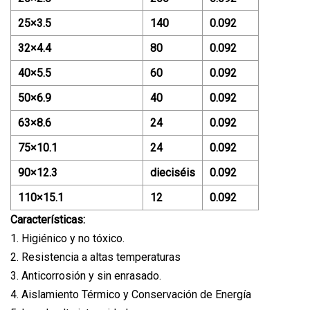
25×3.5
140
0.092
32×4.4
80
0.092
40×5.5
60
0.092
50×6.9
40
0.092
63×8.6
24
0.092
75×10.1
24
0.092
90×12.3
dieciséis
0.092
110×15.1
12
0.092
Características:
1. Higiénico y no tóxico.
2. Resistencia a altas temperaturas
3. Anticorrosión y sin enrasado.
4. Aislamiento Térmico y Conservación de Energía