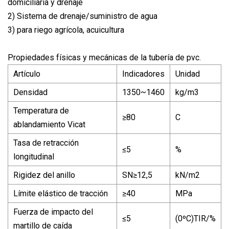
domiciliaria y drenaje
2) Sistema de drenaje/suministro de agua
3) para riego agrícola, acuicultura
Propiedades físicas y mecánicas de la tubería de pvc.
Artículo
Indicadores
Unidad
Densidad
1350~1460
kg/m3
Temperatura de
≥80
C
ablandamiento Vicat
Tasa de retracción
≤5
%
longitudinal
Rigidez del anillo
SN≥12,5
kN/m2
Límite elástico de tracción
≥40
MPa
Fuerza de impacto del
≤5
(0ºC)TIR/%
martillo de caída