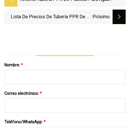
Caliente
Lista De Precios De Tubería PPR De 25
:próximo
Mm De Polipropileno De Venta Caliente
De Xinniu En Pakistán Para Agua Caliente
Nombre:
*
Correo electrónico:
*
Teléfono/WhatsApp:
*