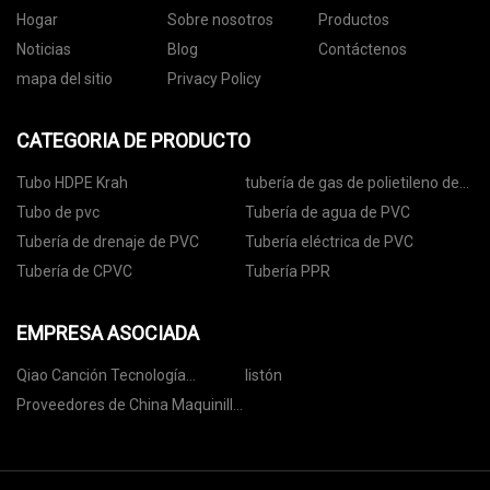
Hogar
Sobre nosotros
Productos
Noticias
Blog
Contáctenos
mapa del sitio
Privacy Policy
CATEGORIA DE PRODUCTO
Tubo HDPE Krah
tubería de gas de polietileno de
alta densidad
Tubo de pvc
Tubería de agua de PVC
Tubería de drenaje de PVC
Tubería eléctrica de PVC
Tubería de CPVC
Tubería PPR
EMPRESA ASOCIADA
Qiao Canción Tecnología
listón
compañía, Limitado.
Proveedores de China Maquinilla
de afeitar ecológica para
hombres