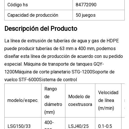
Código hs
84772090
Capacidad de producción
50 juegos
Descripción del Producto
La línea de extrusión de tuberías de agua y gas de HDPE
puede producir tuberías de 63 mm a 400 mm, podemos
diseñar esta línea de producción de acuerdo con su pedido
especial. Máquina de transporte de tanques GQY-
1200Máquina de corte planetario STG-1200Soporte de
vuelco STF-6000Sistema de control
Rango
Velocidad
Pr
de
Modelo de
modelo/espec.
de línea
m
diámetro
coextrusora
(m/min)
(K
(mm)
400-
LSG150/33
LSJ40/25
0.1-0.5
1