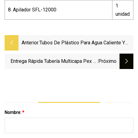
1
8. Apilador SFL-12000
unidad
Anterior:
Tubos De Plástico Para Agua Caliente Y
Fría ISO Estándar PPR Tee Reducción En T
Material De Plomería PPR Instalación De
Entrega Rápida Tubería Multicapa Pex Al
:próximo
Tuberías
Pex Tubería PE Al PE Tubería Para
Calefacción Por Suelo Radiante Material
100% HDPE Tubería De Plástico Para
Tubería De Agua Amarilla Tubería De Gas
Nombre:
*