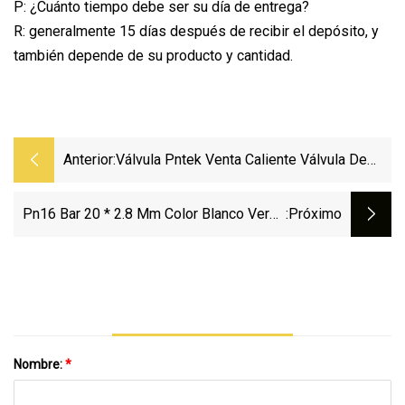
P: ¿Cuánto tiempo debe ser su día de entrega?
R: generalmente 15 días después de recibir el depósito, y
también depende de su producto y cantidad.
Anterior:
Válvula Pntek Venta Caliente Válvula De
CPVC Válvula De Bola Octagonal De PVC
Unión De PVC Válvula De Bola De PVC
Pn16 Bar 20 * 2.8 Mm Color Blanco Verde
:próximo
Válvula De PVC Válvula De Control De
PPR Tubería Y Accesorios Para Agua Fría
Plástico
Nombre:
*