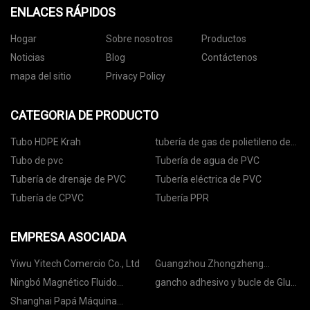
ENLACES RÁPIDOS
Hogar
Sobre nosotros
Productos
Noticias
Blog
Contáctenos
mapa del sitio
Privacy Policy
CATEGORIA DE PRODUCTO
Tubo HDPE Krah
tubería de gas de polietileno de
alta densidad
Tubo de pvc
Tubería de agua de PVC
Tubería de drenaje de PVC
Tubería eléctrica de PVC
Tubería de CPVC
Tubería PPR
EMPRESA ASOCIADA
Yiwu Yitech Comercio Co., Ltd
Guangzhou Zhongzheng
Electronic Desarrollo CO .,
Ningbó Magnético Fluido
gancho adhesivo y bucle de Glue
Limitado
Tecnología Co., limitado
Factory
Shanghai Papá Máquina