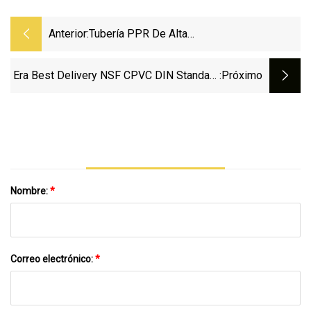
Anterior:
Tubería PPR De Alta
Calidad/PPR/PVC/CPVC /Pph Tubería De
Agua Caliente Pn16 20-110mm
Era Best Delivery NSF CPVC DIN Standard
:próximo
Made In China Tubos De CPVC Adaptador
Macho Roscado De Latón
Nombre:
*
Correo electrónico:
*