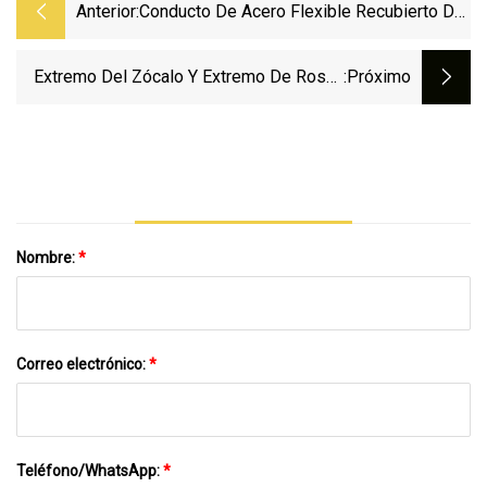
Anterior:
Conducto De Acero Flexible Recubierto De
PVC De 3/8"-4"/Tubo Eléctrico Flexible En
Protección De Cables De Cables Eléctricos
Extremo Del Zócalo Y Extremo De Rosca
:próximo
Al Ras Carcasa De Pozo De Agua De PVC
Y Tubería De Pantalla Color Azul Para El
Mercado De África, Europa Y América
Nombre:
*
Correo electrónico:
*
Teléfono/WhatsApp:
*