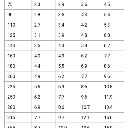
75
2.3
2.9
3.6
4.5
90
2.8
3.5
4.3
5.4
110
2.7
3.4
4.2
5.3
125
3.1
3.9
4.8
6.0
140
3.5
4.3
5.4
6.7
160
4.0
4.9
6.2
7.7
180
4.4
5.5
6.9
8.6
200
4.9
6.2
7.7
9.6
225
5.5
6.9
8.6
10.8
250
6.2
7.7
9.6
11.9
280
6.9
8.6
10.7
13.4
315
7.7
9.7
12.1
15.0
355
8.7
10.9
13.6
16.9