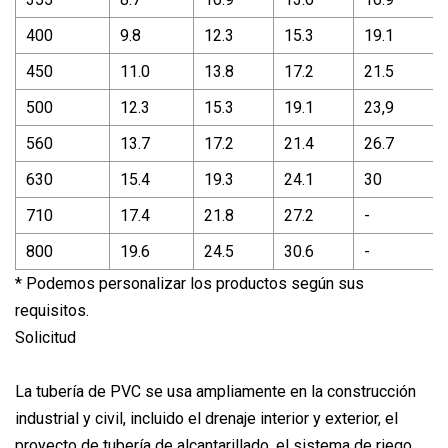
400
9.8
12.3
15.3
19.1
450
11.0
13.8
17.2
21.5
500
12.3
15.3
19.1
23,9
560
13.7
17.2
21.4
26.7
630
15.4
19.3
24.1
30
710
17.4
21.8
27.2
-
800
19.6
24.5
30.6
-
* Podemos personalizar los productos según sus
requisitos.
Solicitud
La tubería de PVC se usa ampliamente en la construcción
industrial y civil, incluido el drenaje interior y exterior, el
proyecto de tubería de alcantarillado, el sistema de riego