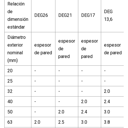
Relación
de
DEG
DEG26
DEG21
DEG17
dimensión
13,6
estándar
Diámetro
espesor
espesor
exterior
espesor
espesor
de
de
nominal
de pared
de pared
pared
pared
(mm)
20
-
-
-
-
25
-
-
-
-
32
-
-
-
2.0
40
-
-
2.0
2.4
50
-
2.0
2.4
3.0
63
2.0
2.5
3.0
3.8