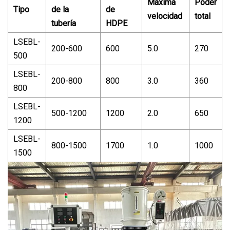
Máxima
Poder
Tipo
de la
de
velocidad
total
tubería
HDPE
LSEBL-
200-600
600
5.0
270
500
LSEBL-
200-800
800
3.0
360
800
LSEBL-
500-1200
1200
2.0
650
1200
LSEBL-
800-1500
1700
1.0
1000
1500