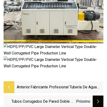
Anterior:
Fabricante Profesional Tubería De Agua
Productos De Plástico Tubería De Plástico
Tubería De HDPE Flexible De Polietileno
Tubos Corrugados De Pared Doble De
:próximo
PE Negro Para Tubería De Drenaje De