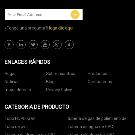
¿Tengo una pregunta?
Haga clic aquí
ENLACES RÁPIDOS
Hogar
Sobre nosotros
Productos
Noticias
Blog
Contáctenos
mapa del sitio
Privacy Policy
CATEGORIA DE PRODUCTO
Tubo HDPE Krah
tubería de gas de polietileno de
alta densidad
Tubo de pvc
Tubería de agua de PVC
Tubería de drenaje de PVC
Tubería eléctrica de PVC